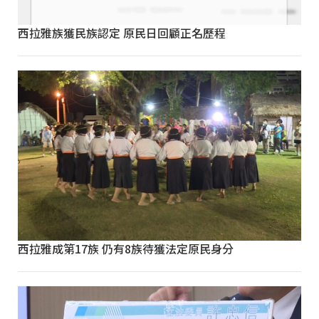
西拉雅族獲民族認定 原民日回顧正名歷程
西拉雅成第17族 仍有8族待獲法定原民身分