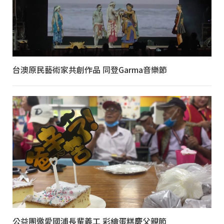
台澳原民藝術家共創作品 同登Garma音樂節
公益團邀愛國浦長輩義工 彩繪蛋糕慶父親節