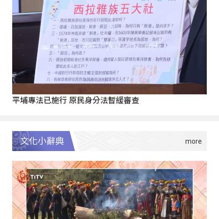
平埔專法已施行 原民身分法暫緩審查
文化小辭典