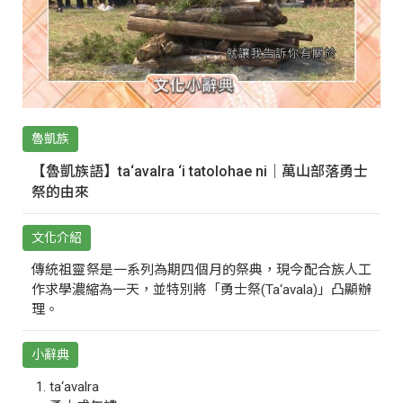
魯凱族
【魯凱族語】ta‘avalra ‘i tatolohae ni｜萬山部落勇士
祭的由來
文化介紹
傳統祖靈祭是一系列為期四個月的祭典，現今配合族人工
作求學濃縮為一天，並特別將「勇士祭(Ta‘avala)」凸顯辦
理。
小辭典
ta‘avalra