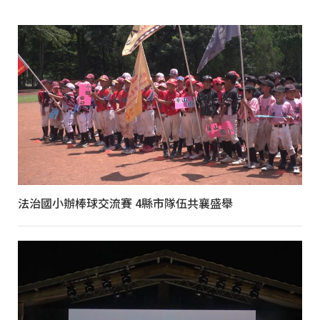
法治國小辦棒球交流賽 4縣市隊伍共襄盛舉