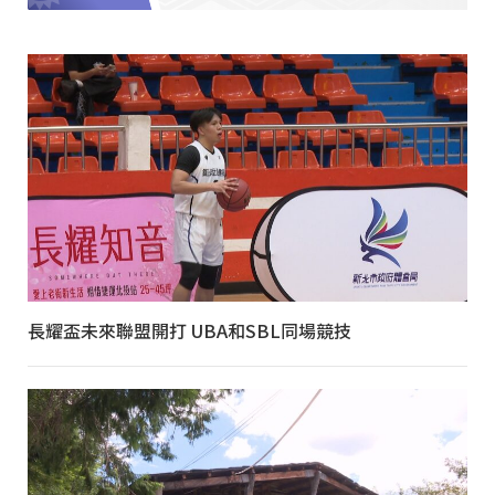
長耀盃未來聯盟開打 UBA和SBL同場競技