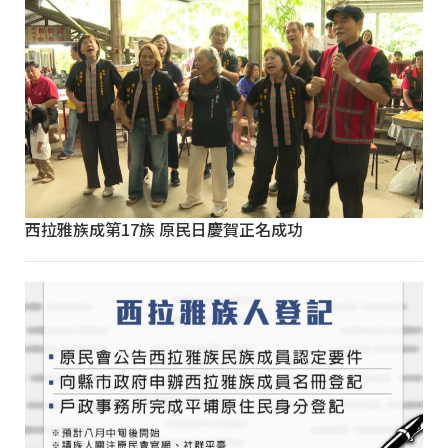
西拉雅族成第17族 原民日慶賀正名成功