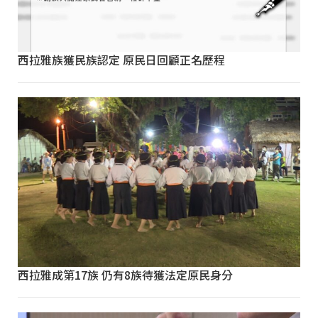
西拉雅族獲民族認定 原民日回顧正名歷程
西拉雅成第17族 仍有8族待獲法定原民身分