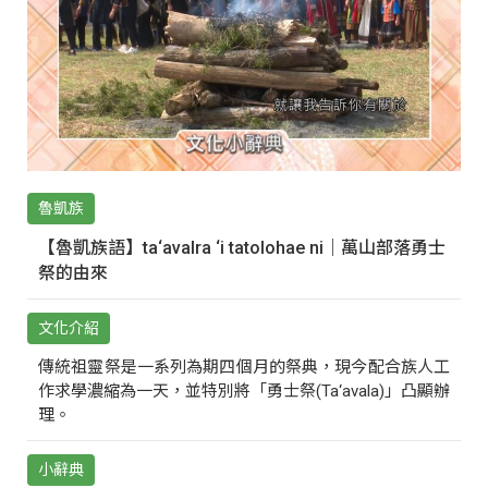
魯凱族
【魯凱族語】ta‘avalra ‘i tatolohae ni｜萬山部落勇士
祭的由來
文化介紹
傳統祖靈祭是一系列為期四個月的祭典，現今配合族人工
作求學濃縮為一天，並特別將「勇士祭(Ta‘avala)」凸顯辦
理。
小辭典