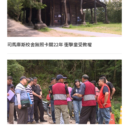
司馬庫斯校舍無照卡關22年 衝擊童受教權