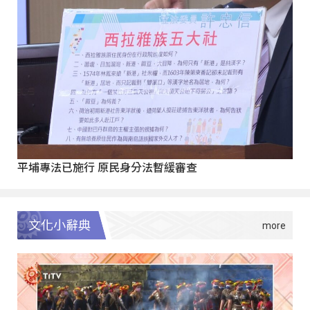
平埔專法已施行 原民身分法暫緩審查
文化小辭典