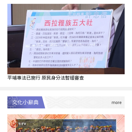
平埔專法已施行 原民身分法暫緩審查
文化小辭典