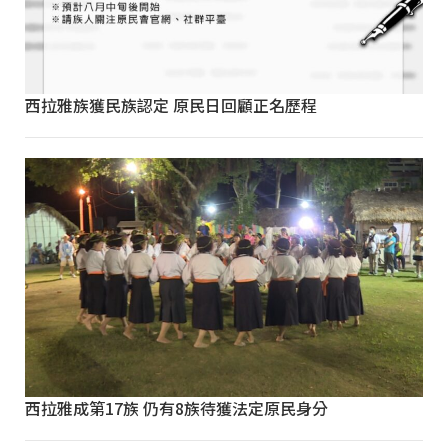
西拉雅族獲民族認定 原民日回顧正名歷程
西拉雅成第17族 仍有8族待獲法定原民身分