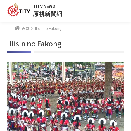
TITV NEWS
原視新聞網
首頁
Ilisin no Fakong
Ilisin no Fakong