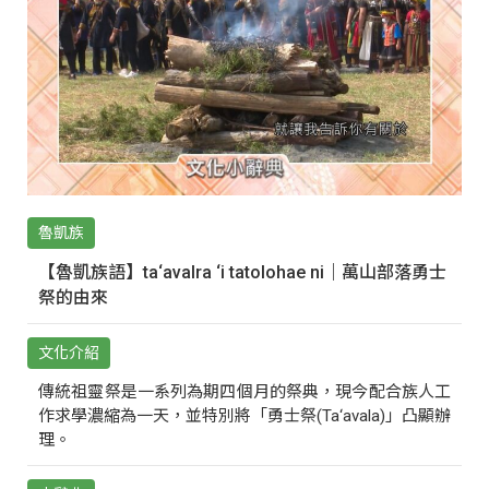
魯凱族
【魯凱族語】ta‘avalra ‘i tatolohae ni｜萬山部落勇士
祭的由來
文化介紹
傳統祖靈祭是一系列為期四個月的祭典，現今配合族人工
作求學濃縮為一天，並特別將「勇士祭(Ta‘avala)」凸顯辦
理。