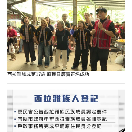
西拉雅族成第17族 原民日慶賀正名成功