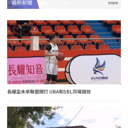
最新新聞
長耀盃未來聯盟開打 UBA和SBL同場競技