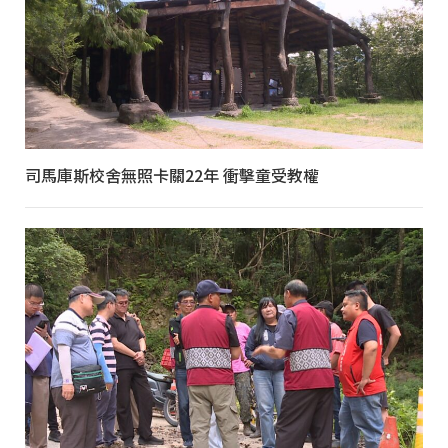
司馬庫斯校舍無照卡關22年 衝擊童受教權