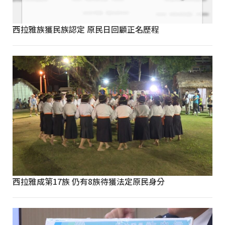
西拉雅族獲民族認定 原民日回顧正名歷程
西拉雅成第17族 仍有8族待獲法定原民身分