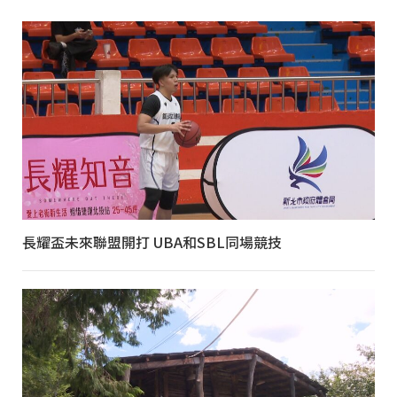
長耀盃未來聯盟開打 UBA和SBL同場競技