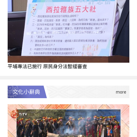
平埔專法已施行 原民身分法暫緩審查
文化小辭典