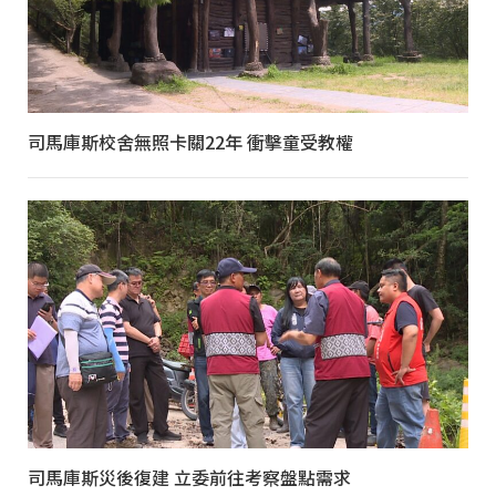
司馬庫斯校舍無照卡關22年 衝擊童受教權
司馬庫斯災後復建 立委前往考察盤點需求