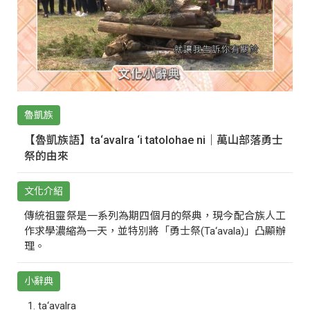
魯凱族
【魯凱族語】ta‘avalra ‘i tatolohae ni｜萬山部落勇士
祭的由來
文化介紹
傳統祖靈祭是一系列為期四個月的祭典，現今配合族人工
作求學濃縮為一天，並特別將「勇士祭(Ta‘avala)」凸顯辦
理。
小辭典
ta‘avalra