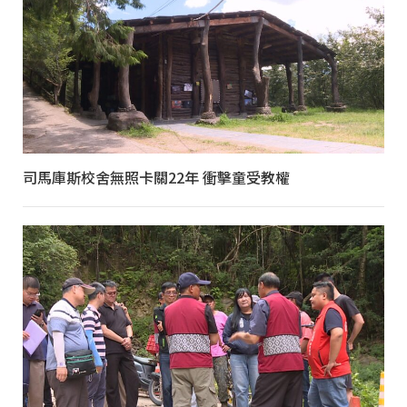
司馬庫斯校舍無照卡關22年 衝擊童受教權