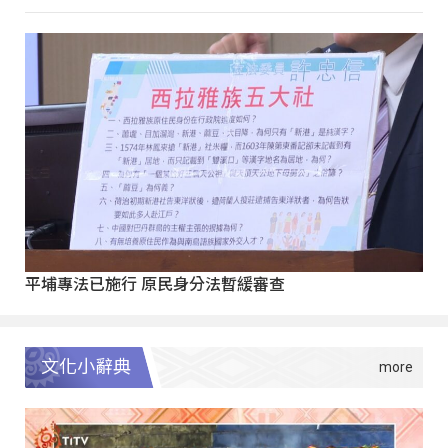
平埔專法已施行 原民身分法暫緩審查
文化小辭典