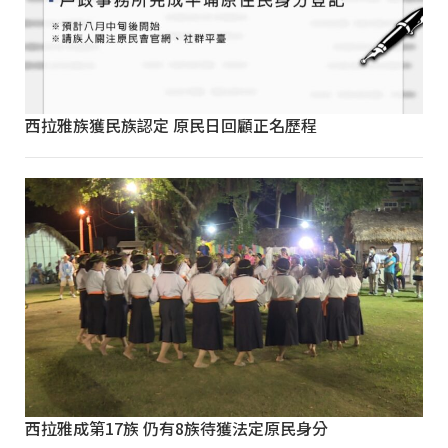
西拉雅族獲民族認定 原民日回顧正名歷程
西拉雅成第17族 仍有8族待獲法定原民身分