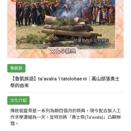
魯凱族
【魯凱族語】ta‘avalra ‘i tatolohae ni｜萬山部落勇士
祭的由來
文化介紹
傳統祖靈祭是一系列為期四個月的祭典，現今配合族人工
作求學濃縮為一天，並特別將「勇士祭(Ta‘avala)」凸顯辦
理。