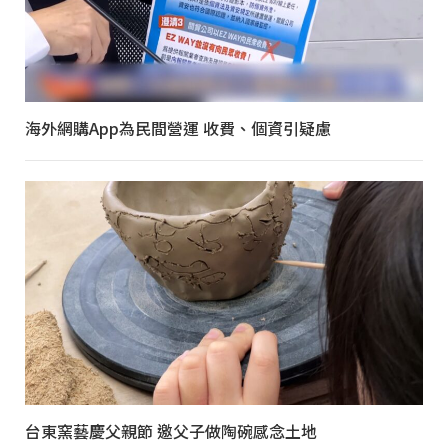
海外網購App為民間營運 收費、個資引疑慮
台東窯藝慶父親節 邀父子做陶碗感念土地