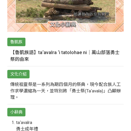
魯凱族
【魯凱族語】ta‘avalra ‘i tatolohae ni｜萬山部落勇士
祭的由來
文化介紹
傳統祖靈祭是一系列為期四個月的祭典，現今配合族人工
作求學濃縮為一天，並特別將「勇士祭(Ta‘avala)」凸顯辦
理。
小辭典
ta‘avalra
勇士成年禮