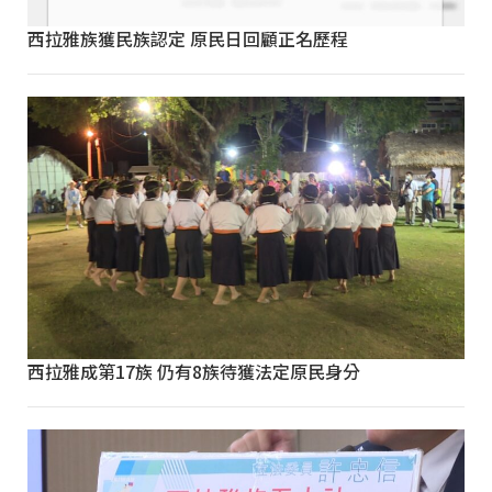
西拉雅族獲民族認定 原民日回顧正名歷程
西拉雅成第17族 仍有8族待獲法定原民身分