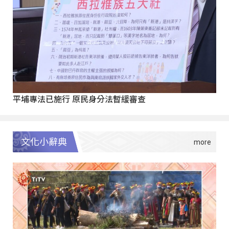
平埔專法已施行 原民身分法暫緩審查
文化小辭典