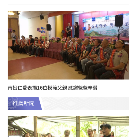
南投仁愛表揚16位模範父親 感謝爸爸辛勞
推薦新聞