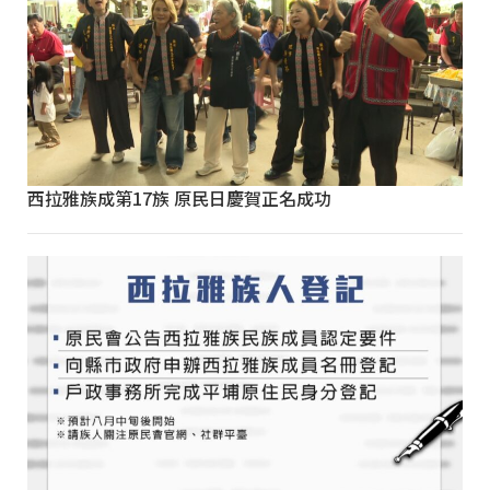
西拉雅族成第17族 原民日慶賀正名成功