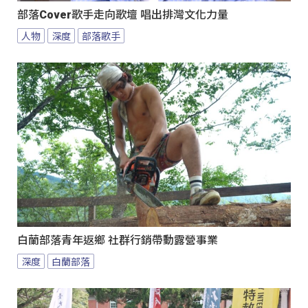
部落Cover歌手走向歌壇 唱出排灣文化力量
人物
深度
部落歌手
白蘭部落青年返鄉 社群行銷帶動露營事業
深度
白蘭部落