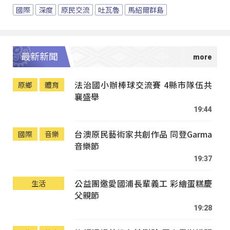
國際
深度
原民交流
吐瓦魯
馬紹爾群島
最新新聞
法治國小辦棒球交流賽 4縣市隊伍共
原鄉
體育
襄盛舉
19:44
台澳原民藝術家共創作品 同登Garma
國際
音樂
音樂節
19:37
公益團邀愛國浦長輩義工 彩繪蛋糕慶
生活
父親節
19:28