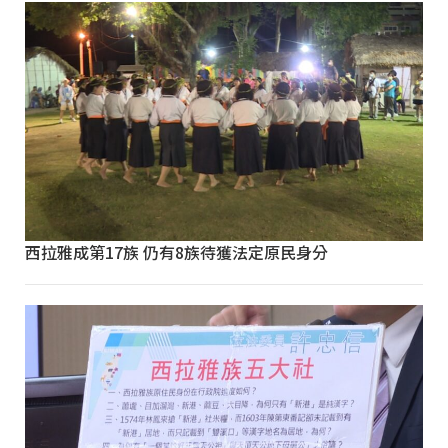
西拉雅成第17族 仍有8族待獲法定原民身分