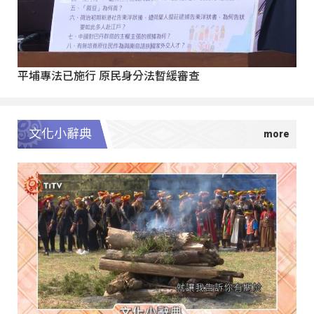
平埔專法已施行 原民身分法暫緩審查
文化小辭典