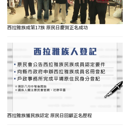
西拉雅族成第17族 原民日慶賀正名成功
西拉雅族獲民族認定 原民日回顧正名歷程