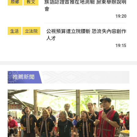
族語認證首推在地測驗 屏東舉辦說明
原鄉
教文
會
19:20
公視預算遭立院腰斬 恐流失內容創作
生活
立法院
人才
19:15
推薦新聞