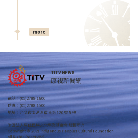
more
TITV NEWS
原視新聞網
電話：(02)2788-1600
傳真：(02)2788-1500
地址：台北市南港區重陽路 120 號 5 樓
財團法人原住民族文化事業基金會 版權所有
Copyright © 2021 Indigenous Peoples Cultural Foundation
All Rights Reserved .