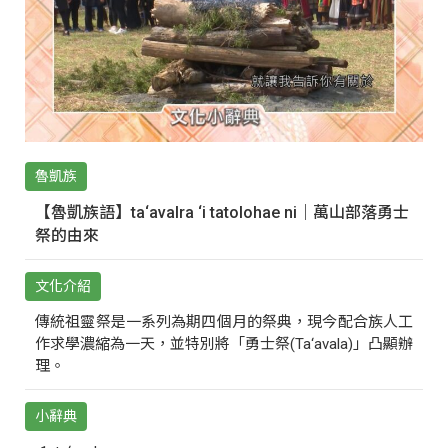
魯凱族
【魯凱族語】ta‘avalra ‘i tatolohae ni｜萬山部落勇士
祭的由來
文化介紹
傳統祖靈祭是一系列為期四個月的祭典，現今配合族人工
作求學濃縮為一天，並特別將「勇士祭(Ta‘avala)」凸顯辦
理。
小辭典