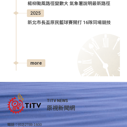
楊柳颱風路徑變數大 氣象署說明最新路徑
2025
新北市長盃原民籃球賽開打 16隊同場競技
more
TITV NEWS
原視新聞網
電話：(02)2788-1600