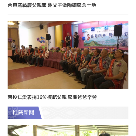
台東窯藝慶父親節 邀父子做陶碗感念土地
南投仁愛表揚16位模範父親 感謝爸爸辛勞
推薦新聞