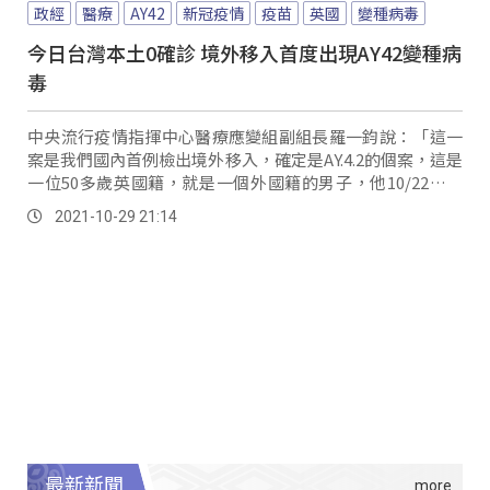
政經
醫療
AY42
新冠疫情
疫苗
英國
變種病毒
今日台灣本土0確診 境外移入首度出現AY42變種病
毒
中央流行疫情指揮中心醫療應變組副組長羅一鈞說：「這一
案是我們國內首例檢出境外移入，確定是AY.4.2的個案，這是
一位50多歲英國籍，就是一個外國籍的男子，他10/22入境
的時候，因為是我們高風險國家的專案，英國目前是列為我
2021-10-29 21:14
們的高風險國家，所以直接就入住集中檢疫所，進行採檢。
最新新聞