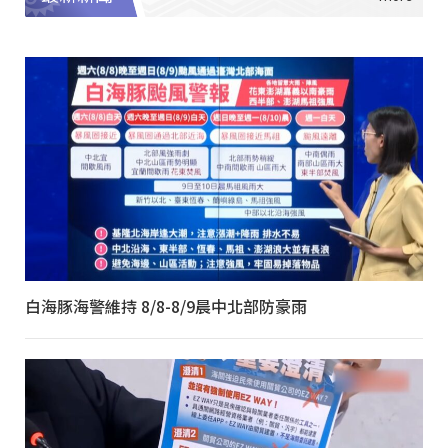
白海豚海警維持 8/8-8/9晨中北部防豪雨