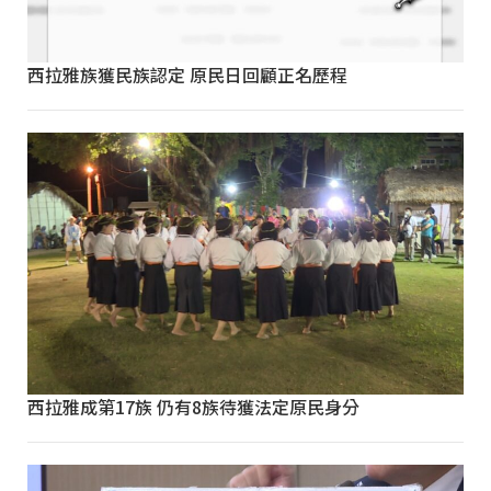
西拉雅族獲民族認定 原民日回顧正名歷程
西拉雅成第17族 仍有8族待獲法定原民身分