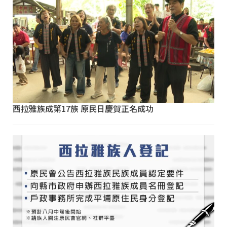
西拉雅族成第17族 原民日慶賀正名成功