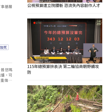
公視預算遭立院腰斬 恐流失內容創作人才
了事基層
致死
115年總預算拚表決 第二輪協商朝野續攻
，普悠瑪
防
出爐，司
輕重傷，