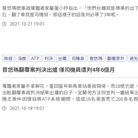
普悠瑪號事故罹難者家屬董小羚指出，「他們台鐵就是標準的出
扛，翻了車就是司機揹，那這樣子的話我何必等了3年呢。
2021-10-21 19:01
政經
深度
ATP
判決
台鐵
司機員
普悠瑪
翻覆意外
過失
普悠瑪翻覆案判決出爐 僅司機員遭判4年6個月
罹難者家屬手拿鮮花，重回當年新馬車站事故現場，而18號也是
出軌翻覆事故判決結果出爐的日子，宜蘭地方法院宣判一審結果
機尤振仲因擅自將ATP系統關閉，造成18名乘客死亡200多名
判...。
2021-10-18 19:01