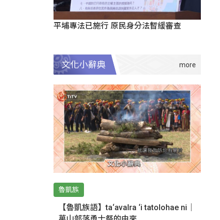
平埔專法已施行 原民身分法暫緩審查
文化小辭典
魯凱族
【魯凱族語】ta‘avalra ‘i tatolohae ni｜
萬山部落勇士祭的由來