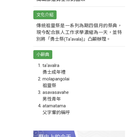
文化介紹
傳統祖靈祭是一系列為期四個月的祭典，
現今配合族人工作求學濃縮為一天，並特
別將「勇士祭(Ta‘avala)」凸顯辦理。
小辭典
ta‘avalra
勇士成年禮
molapangolai
祖靈祭
asavasavahe
男性青年
atamatama
父字輩的稱呼
歷史上的今天