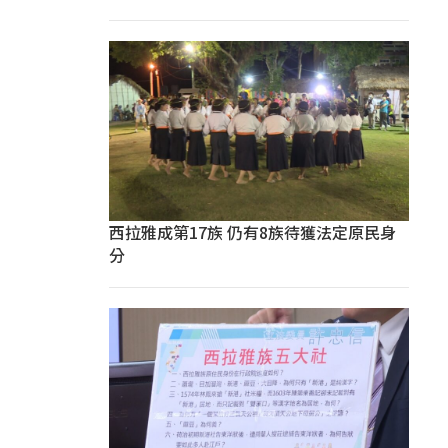
西拉雅成第17族 仍有8族待獲法定原民身
分