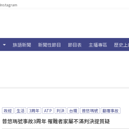
Instagram
族語新聞
新聞性節目
節目表
主播專區
歷史上
政經
生活
3周年
ATP
判決
台鐵
普悠瑪號
翻覆事故
普悠瑪號事故3周年 罹難者家屬不滿判決提質疑