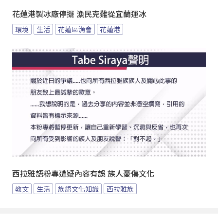
花蓮港製冰廠停擺 漁民克難從宜蘭運冰
環境
生活
花蓮區漁會
花蓮港
西拉雅語粉專遭疑內容有誤 族人憂傷文化
教文
生活
族語文化知識
西拉雅族