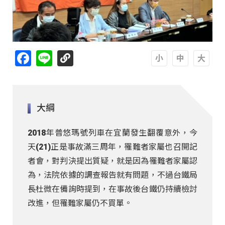
Facebook
Line
A
A
A
大綱
2018年普悠瑪號列車在宜蘭發生翻覆意外，今
天(21)正是事故滿三周年，罹難者家屬也召開記
者會，對判決提出質疑，就是因為罹難者家屬認
為，法院依據的調查報告就有問題，不過台鐵局
長杜微在備詢時提到，在事故後台鐵仍持續檢討
改進，但罹難家屬仍不買單。