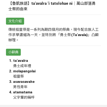
【魯凱族語】ta‘avalra ‘i tatolohae ni｜萬山部落勇
士祭的由來
文化介紹
傳統祖靈祭是一系列為期四個月的祭典，現今配合族人工
作求學濃縮為一天，並特別將「勇士祭(Ta‘avala)」凸顯
辦理。
小辭典
ta‘avalra
勇士成年禮
molapangolai
祖靈祭
asavasavahe
男性青年
atamatama
父字輩的稱呼