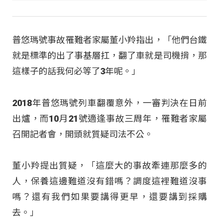
普悠瑪號事故罹難者家屬董小羚指出，「他們台鐵
就是標準的出了事基層扛，翻了車就是司機揹，那
這樣子的話我何必等了3年呢。」
2018年普悠瑪號列車翻覆意外，一審判決在日前
出爐，而10月21號適逢事故三周年，罹難者家屬
召開記者會，開頭就質疑司法不公。
董小羚提出質疑，「這麼大的事故牽連那麼多的
人，保養這邊難道沒有錯嗎？調度這裡難道沒事
嗎？還有我們如果要講得更早，還要講到採購
去。」