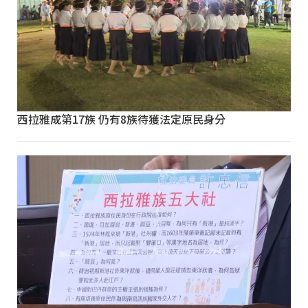
西拉雅成第17族 仍有8族待獲法定原民身分