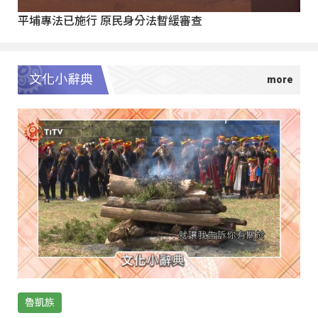
平埔專法已施行 原民身分法暫緩審查
文化小辭典
魯凱族