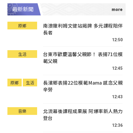
最新新聞
南澳撒利姆文健站揭牌 多元課程陪伴
原鄉
長者
12:50
台東市歡慶溫馨父親節！ 表揚71位模
生活
範父親
12:45
長濱鄉表揚22位模範Mama 感念父親
原鄉
生活
辛勞
12:43
北流幕後課程成果展 阿爆率新人熱力
音樂
登台
12:36