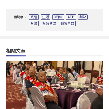
關鍵字：
政經
生活
3周年
ATP
判決
台鐵
普悠瑪號
翻覆事故
相關文章