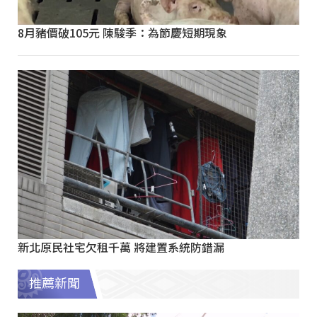
8月豬價破105元 陳駿季：為節慶短期現象
新北原民社宅欠租千萬 將建置系統防錯漏
推薦新聞