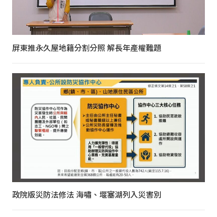
屏東推永久屋地籍分割分照 解長年產權難題
政院版災防法修法 海嘯、堰塞湖列入災害別