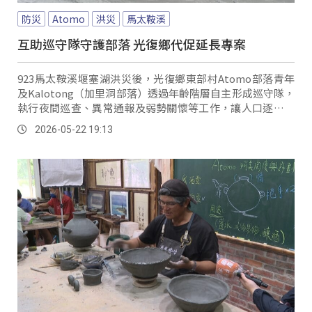
防災
Atomo
洪災
馬太鞍溪
互助巡守隊守護部落 光復鄉代促延長專案
923馬太鞍溪堰塞湖洪災後，光復鄉東部村Atomo部落青年
及Kalotong（加里洞部落）透過年齡階層自主形成巡守隊，
執行夜間巡查、異常通報及弱勢關懷等工作，讓人口逐漸老
化的部落發揮關鍵性的恢復韌性。
2026-05-22 19:13