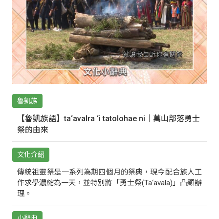
魯凱族
【魯凱族語】ta‘avalra ‘i tatolohae ni｜萬山部落勇士
祭的由來
文化介紹
傳統祖靈祭是一系列為期四個月的祭典，現今配合族人工
作求學濃縮為一天，並特別將「勇士祭(Ta‘avala)」凸顯辦
理。
小辭典