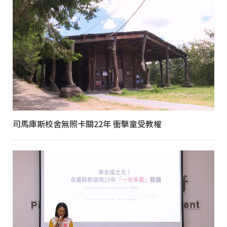
司馬庫斯校舍無照卡關22年 衝擊童受教權