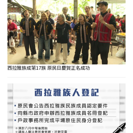
西拉雅族成第17族 原民日慶賀正名成功