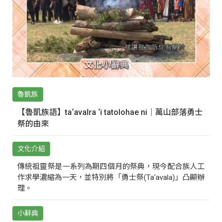
魯凱族
【魯凱族語】ta‘avalra ‘i tatolohae ni｜萬山部落勇士
祭的由來
文化介紹
傳統祖靈祭是一系列為期四個月的祭典，現今配合族人工
作求學濃縮為一天，並特別將「勇士祭(Ta‘avala)」凸顯辦
理。
小辭典