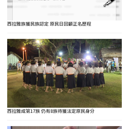
西拉雅族獲民族認定 原民日回顧正名歷程
西拉雅成第17族 仍有8族待獲法定原民身分