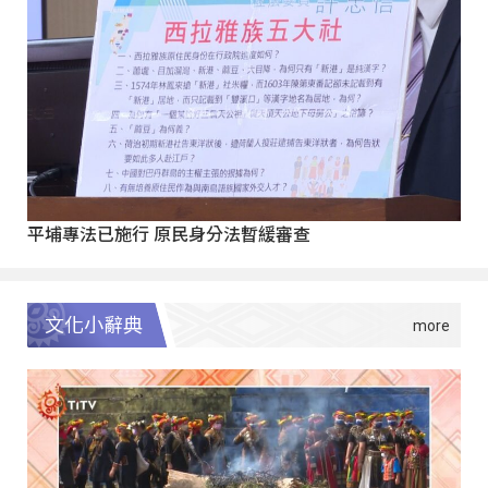
平埔專法已施行 原民身分法暫緩審查
文化小辭典