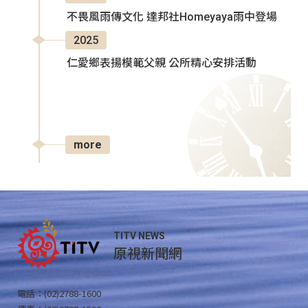
不畏風雨傳文化 達邦社Homeyaya雨中登場
2025
仁愛鄉表揚模範父親 公所精心安排活動
more
TITV NEWS
原視新聞網
電話：(02)2788-1600