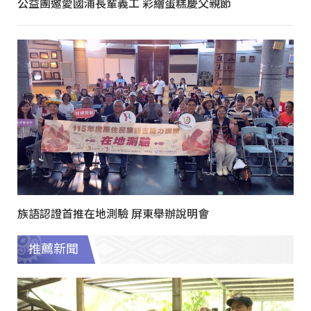
公益團邀愛國浦長輩義工 彩繪蛋糕慶父親節
族語認證首推在地測驗 屏東舉辦說明會
推薦新聞