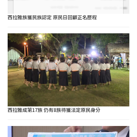
西拉雅族獲民族認定 原民日回顧正名歷程
西拉雅成第17族 仍有8族待獲法定原民身分