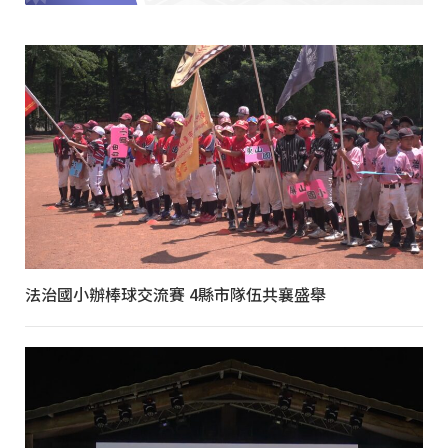
法治國小辦棒球交流賽 4縣市隊伍共襄盛舉