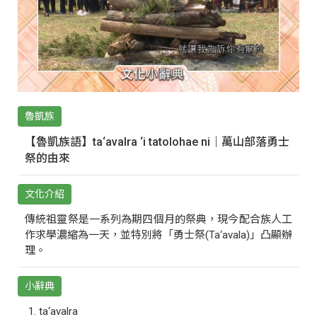
魯凱族
【魯凱族語】ta‘avalra ‘i tatolohae ni｜萬山部落勇士
祭的由來
文化介紹
傳統祖靈祭是一系列為期四個月的祭典，現今配合族人工
作求學濃縮為一天，並特別將「勇士祭(Ta‘avala)」凸顯辦
理。
小辭典
ta‘avalra