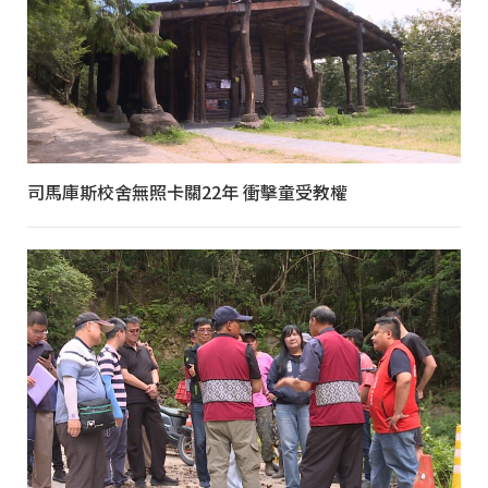
司馬庫斯校舍無照卡關22年 衝擊童受教權