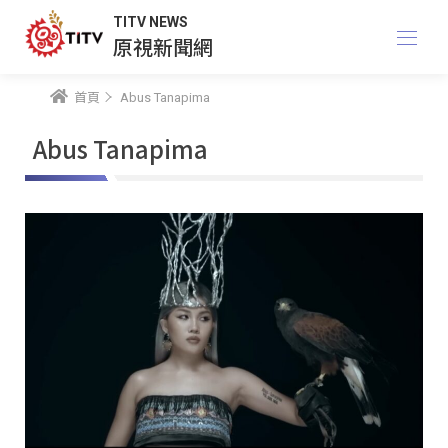
TITV NEWS
原視新聞網
首頁
Abus Tanapima
Abus Tanapima