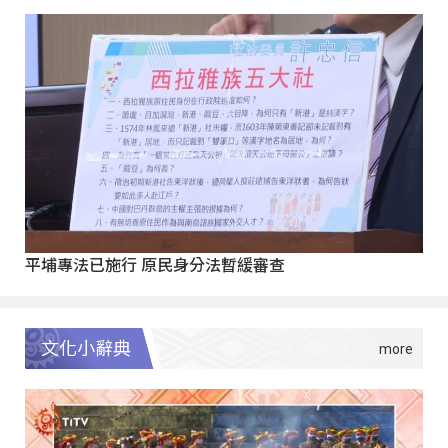
平埔專法已施行 原民身分法暫緩審查
文化小辭典