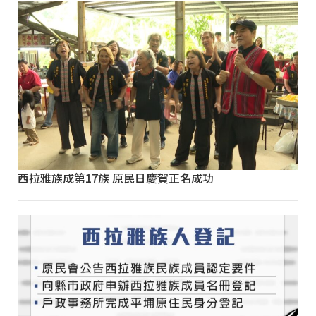
西拉雅族成第17族 原民日慶賀正名成功