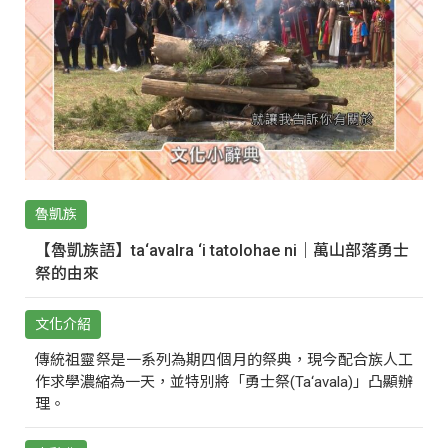
魯凱族
【魯凱族語】ta‘avalra ‘i tatolohae ni｜萬山部落勇士
祭的由來
文化介紹
傳統祖靈祭是一系列為期四個月的祭典，現今配合族人工
作求學濃縮為一天，並特別將「勇士祭(Ta‘avala)」凸顯辦
理。