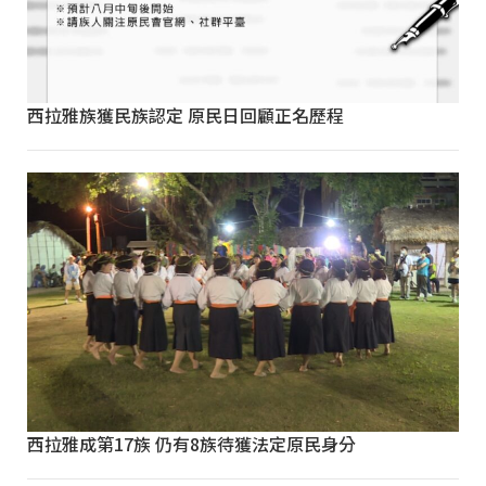
西拉雅族獲民族認定 原民日回顧正名歷程
西拉雅成第17族 仍有8族待獲法定原民身分