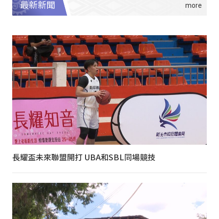
最新新聞
長耀盃未來聯盟開打 UBA和SBL同場競技