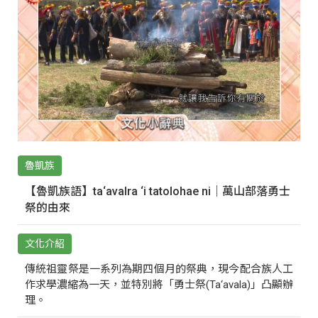
魯凱族
【魯凱族語】ta‘avalra ‘i tatolohae ni｜萬山部落勇士
祭的由來
文化介紹
傳統祖靈祭是一系列為期四個月的祭典，現今配合族人工
作求學濃縮為一天，並特別將「勇士祭(Ta‘avala)」凸顯辦
理。