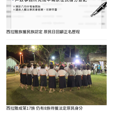
西拉雅族獲民族認定 原民日回顧正名歷程
西拉雅成第17族 仍有8族待獲法定原民身分