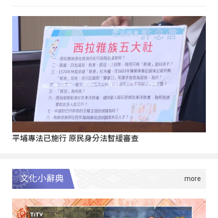
平埔專法已施行 原民身分法暫緩審查
文化小辭典