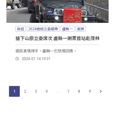
政經
2024總統立委選舉
盧縣一
謝票
搶下山原立委席次 盧縣一謝票首站赴茂林
選民激情揮手，盧縣一也熱情回應。
2024-01-14 19:31
1
2
3
4
...
7
8
9