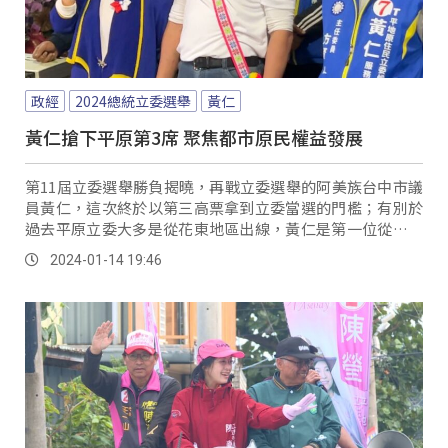
政經
2024總統立委選舉
黃仁
黃仁搶下平原第3席 聚焦都市原民權益發展
第11屆立委選舉勝負揭曉，再戰立委選舉的阿美族台中市議
員黃仁，這次終於以第三高票拿到立委當選的門檻；有別於
過去平原立委大多是從花東地區出線，黃仁是第一位從都會
區出發參選平原立委選舉的阿美族人，他的勝選對許多長久
2024-01-14 19:46
住在都會區的族人來說意義非凡。