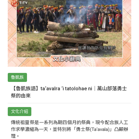
魯凱族
【魯凱族語】ta‘avalra ‘i tatolohae ni｜萬山部落勇士
祭的由來
文化介紹
傳統祖靈祭是一系列為期四個月的祭典，現今配合族人工
作求學濃縮為一天，並特別將「勇士祭(Ta‘avala)」凸顯辦
理。