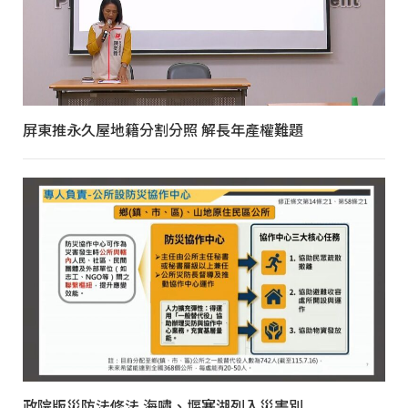
屏東推永久屋地籍分割分照 解長年產權難題
政院版災防法修法 海嘯、堰塞湖列入災害別