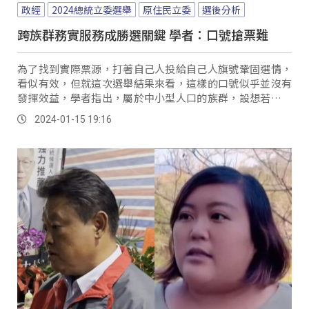
政經
2024總統立委選舉
原住民立委
選後分析
跨族群務實服務成勝選關鍵 學者：口號搶票難
為了找到實際票源，打著自己人投給自己人旗號鞏固選情，
看似有效，但就這次選舉結果來看，這樣的口號似乎並沒有
發揮效益，學者指出，屬於中小型人口的族群，設想若選票
集中，仍然難以撼動局面。
2024-01-15 19:16