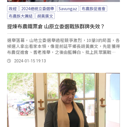
政經
2024總統立委選舉
Savungaz
布農族促進會
布農族大團結
胡黃廣文
提煉布農鐵票倉 山原立委選戰族群牌失效？
選舉落幕，山地立委選舉過程競爭激烈，10搶3的局面，各
候選人拿出看家本領，像是前延平鄉長胡黃廣文，先是獲得
布農促進會、耆老推舉，之後由藍轉白、批上民眾黨戰袍參
選，雖然最後選舉失利，但仍希望布農族大團結精神能延續
2024-01-15 19:13
傳承。