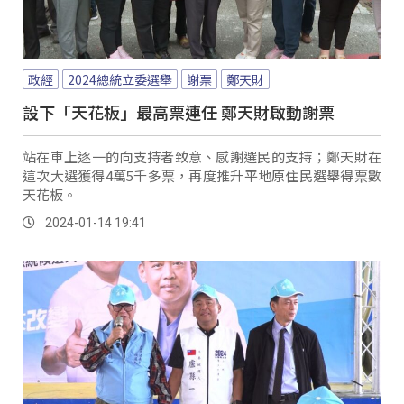
政經
2024總統立委選舉
謝票
鄭天財
設下「天花板」最高票連任 鄭天財啟動謝票
站在車上逐一的向支持者致意、感謝選民的支持；鄭天財在
這次大選獲得4萬5千多票，再度推升平地原住民選舉得票數
天花板。
2024-01-14 19:41