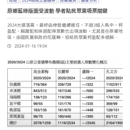
原鄉藍綠版圖受波動 學者點民眾黨吸票關鍵
2024大選落幕，最終由綠營繼續連任，不過3組人馬中，柯
盈配、賴蕭配和侯趙配得票數也出現波動，尤其是在原鄉地
區，由國民黨執政的花蓮縣，投給民眾黨柯盈配多過賴蕭配
有4個鄉，其中秀林鄉投給柯盈配有2,489票，民進黨有1,258
2024-01-16 19:04
票；吉安鄉投柯的有1萬2,520票、賴陣營則守住1萬2,492
票，光復、豐濱和玉里鎮等，兩人票數也都勢均力敵，就連
台東海端鄉、延平鄉、金峰鄉、達仁鄉，還有離島的蘭嶼
鄉，投柯也比投賴還多，Isak...。