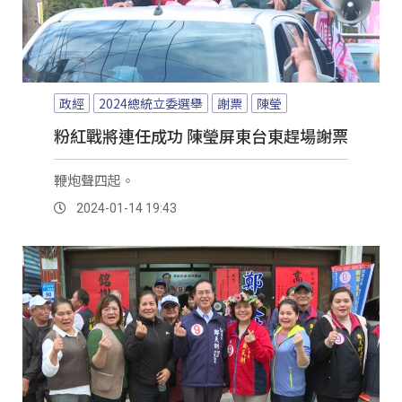
政經
2024總統立委選舉
謝票
陳瑩
粉紅戰將連任成功 陳瑩屏東台東趕場謝票
鞭炮聲四起。
2024-01-14 19:43