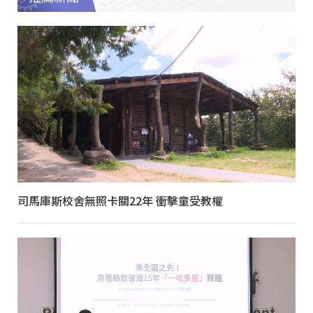
司馬庫斯校舍無照卡關22年 衝擊童受教權