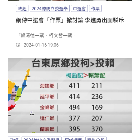
政經
2024總統立委選舉
中選會
作票
網傳中選會「作票」掀討論 李進勇出面駁斥
「賴清德一票，柯文哲一票。
2024-01-16 19:06
政經
2024總統立委選舉
原鄉選票
選後分析