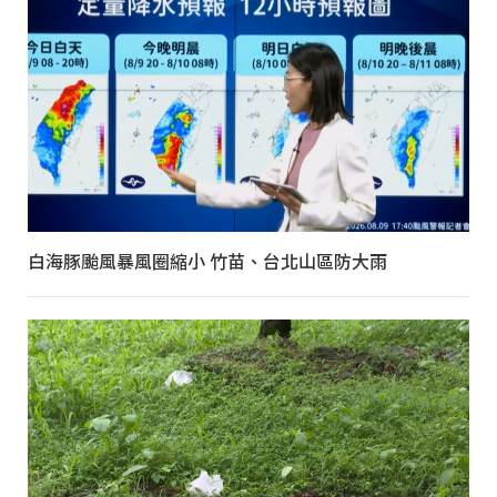
白海豚颱風暴風圈縮小 竹苗、台北山區防大雨