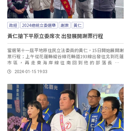
政經
2024總統立委選舉
謝票
黃仁
黃仁搶下平原立委席次 出發展開謝票行程
當選第十一屆平地原住民立法委員的黃仁，15日開始展開謝
票行程；上午從花蓮縣縱谷線花縣道193線出發往北到花蓮
市區，再走東海岸線往南回到他的部落長濱鄉
「Pakara&#8217;ac(南竹湖)」，沿路進入到各個部落，黃
2024-01-15 19:03
仁與妻子在車上不斷揮手向族人致謝。