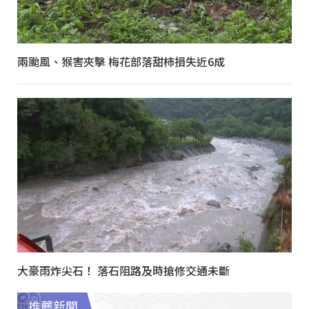
兩颱風、猴害夾擊 梅花部落甜柿損失近6成
大豪雨炸尖石！ 落石阻路及時搶修交通未斷
推薦新聞