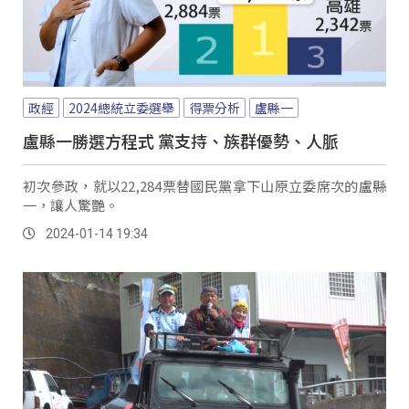
政經
2024總統立委選舉
得票分析
盧縣一
盧縣一勝選方程式 黨支持、族群優勢、人脈
初次參政，就以22,284票替國民黨拿下山原立委席次的盧縣
一，讓人驚艷。
2024-01-14 19:34