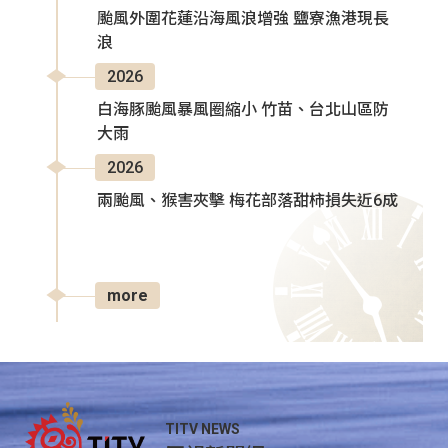
颱風外圍花蓮沿海風浪增強 鹽寮漁港現長
浪
2026
白海豚颱風暴風圈縮小 竹苗、台北山區防
大雨
2026
兩颱風、猴害夾擊 梅花部落甜柿損失近6成
more
TITV NEWS