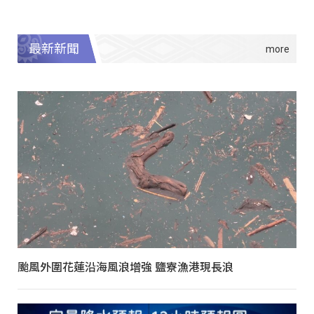
最新新聞
颱風外圍花蓮沿海風浪增強 鹽寮漁港現長浪