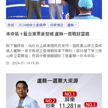
政經
2024總統立委選舉
得票情況
盧縣一
本命區＋藍台東票倉發威 盧縣一首戰就當選
脫下醫師袍、站在台上感謝選民的支持，國民黨山原立委候
選人盧縣一首次角逐立委選戰就拿下勝利，成功搶下第三席
山原立委寶座；而其中勝選關鍵除了是盧縣一在本命區屏東
開出紅盤，另外在台東縣更拿下2,884票，是所有候選人中最
2024-01-14 19:36
多，尤其南迴4鄉的排灣戰場，盧縣一分別都拿下至少2成5
以上的選票，甚至在金峰鄉更獲得了844票、得票率高達4成
6，充分展現台東藍營票倉實力。