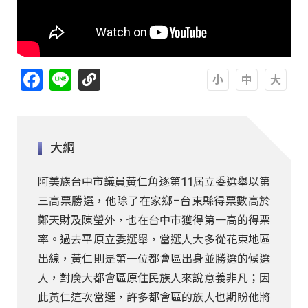
Facebook
Line
A
A
A
大綱
阿美族台中市議員黃仁角逐第11屆立委選舉以第
三高票勝選，他除了在家鄉–台東縣得票數高於
鄭天財及陳瑩外，也在台中市獲得第一高的得票
率。過去平原立委選舉，當選人大多從花東地區
出線，黃仁則是第一位都會區出身並勝選的候選
人，對廣大都會區原住民族人來說意義非凡；因
此黃仁這次當選，許多都會區的族人也期盼他將