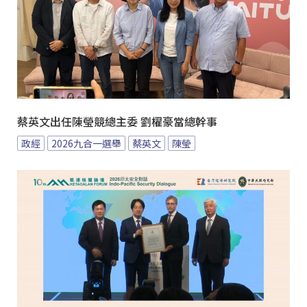
蔡英文出任陳瑩競總主委 劉櫂豪當總幹事
政經
2026九合一選舉
蔡英文
陳瑩