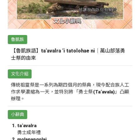
魯凱族
【魯凱族語】ta‘avalra ‘i tatolohae ni｜萬山部落勇
士祭的由來
文化介紹
傳統祖靈祭是一系列為期四個月的祭典，現今配合族人工
作求學濃縮為一天，並特別將「勇士祭(Ta‘avala)」凸顯
辦理。
小辭典
ta‘avalra
勇士成年禮
molapangolai