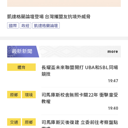
凱達格蘭論壇登場 台灣攜盟友抗境外威脅
國際
政經
凱達格蘭論壇
最新新聞
長耀盃未來聯盟開打 UBA和SBL同場
體育
競技
19:47
司馬庫斯校舍無照卡關22年 衝擊童受
原鄉
環境
教權
19:40
司馬庫斯災後復建 立委前往考察盤點
交通
原鄉