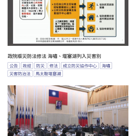
政院版災防法修法 海嘯、堰塞湖列入災害別
公告
政經
防災
修法
成立防災協作中心
海嘯
災害防治法
馬太鞍堰塞湖