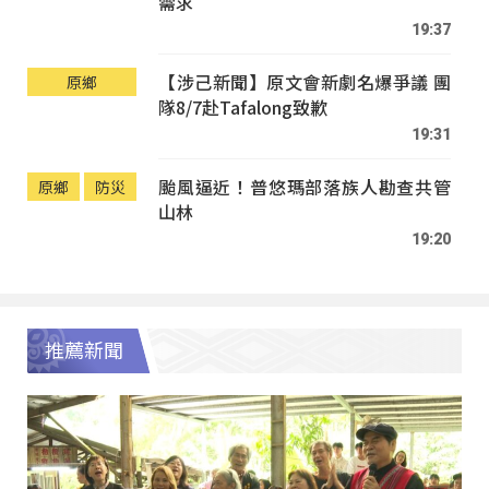
需求
19:37
【涉己新聞】原文會新劇名爆爭議 團
原鄉
隊8/7赴Tafalong致歉
19:31
颱風逼近！普悠瑪部落族人勘查共管
原鄉
防災
山林
19:20
推薦新聞