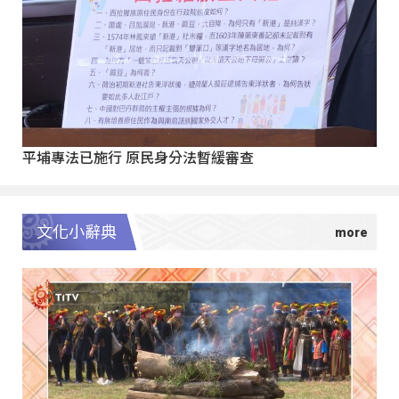
平埔專法已施行 原民身分法暫緩審查
文化小辭典