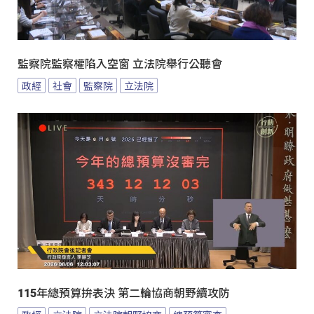
監察院監察權陷入空窗 立法院舉行公聽會
政經
社會
監察院
立法院
115年總預算拚表決 第二輪協商朝野續攻防