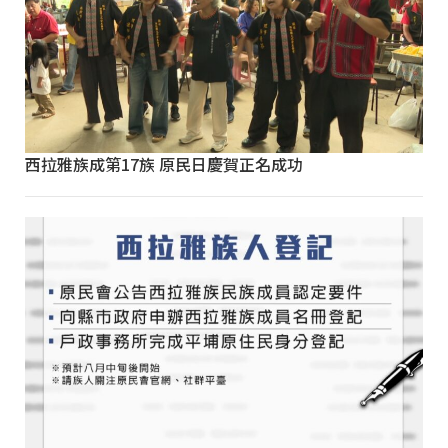
西拉雅族成第17族 原民日慶賀正名成功