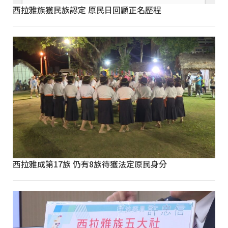
西拉雅族獲民族認定 原民日回顧正名歷程
西拉雅成第17族 仍有8族待獲法定原民身分