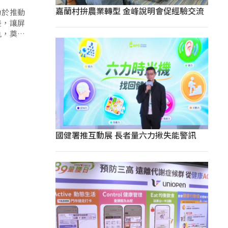
嘉蘭村拚農業轉型 金峰說明會促經驗交流
力於推動
差，讓屏
軌，奠定
國健署推互動展 長者量六力揪失能警訊