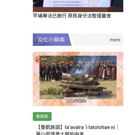
平埔專法已施行 原民身分法暫緩審查
文化小辭典
魯凱族
【魯凱族語】ta‘avalra ‘i tatolohae ni｜
萬山部落勇士祭的由來