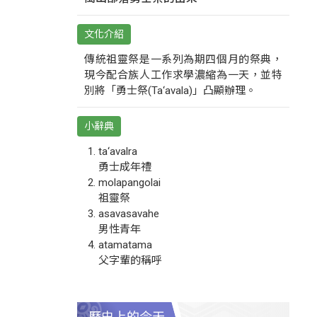
文化介紹
傳統祖靈祭是一系列為期四個月的祭典，
現今配合族人工作求學濃縮為一天，並特
別將「勇士祭(Ta‘avala)」凸顯辦理。
小辭典
ta‘avalra
勇士成年禮
molapangolai
祖靈祭
asavasavahe
男性青年
atamatama
父字輩的稱呼
歷史上的今天