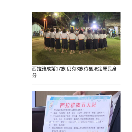
西拉雅成第17族 仍有8族待獲法定原民身
分