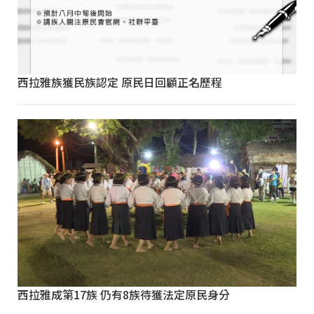
西拉雅族獲民族認定 原民日回顧正名歷程
西拉雅成第17族 仍有8族待獲法定原民身分