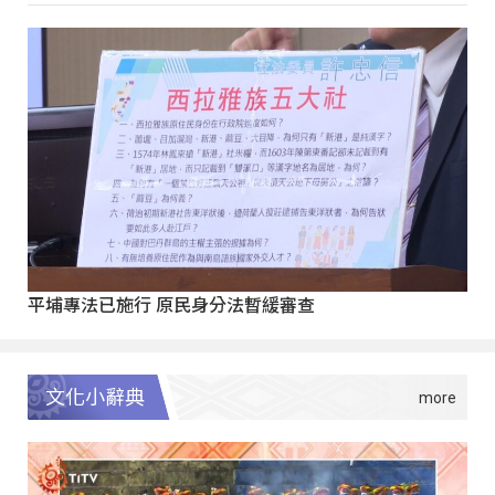
平埔專法已施行 原民身分法暫緩審查
文化小辭典