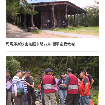
司馬庫斯校舍無照卡關22年 衝擊童受教權