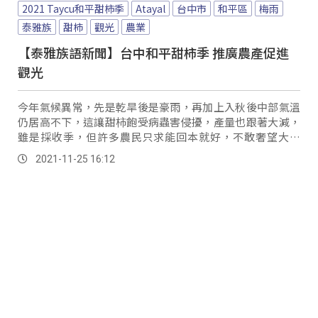
2021 Taycu和平甜柿季
Atayal
台中市
和平區
梅雨
泰雅族
甜柿
觀光
農業
【泰雅族語新聞】台中和平甜柿季 推廣農產促進
觀光
今年氣候異常，先是乾旱後是豪雨，再加上入秋後中部氣溫
仍居高不下，這讓甜柿飽受病蟲害侵擾，產量也跟著大減，
雖是採收季，但許多農民只求能回本就好，不敢奢望大豐
收。
2021-11-25 16:12