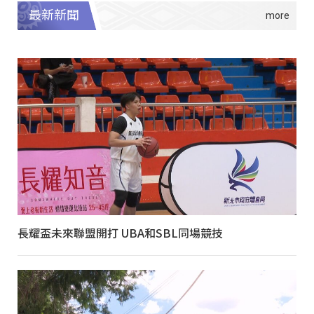
最新新聞
長耀盃未來聯盟開打 UBA和SBL同場競技