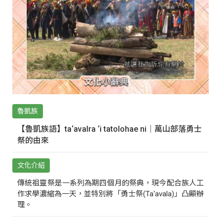
魯凱族
【魯凱族語】ta‘avalra ‘i tatolohae ni｜萬山部落勇士
祭的由來
文化介紹
傳統祖靈祭是一系列為期四個月的祭典，現今配合族人工
作求學濃縮為一天，並特別將「勇士祭(Ta‘avala)」凸顯辦
理。