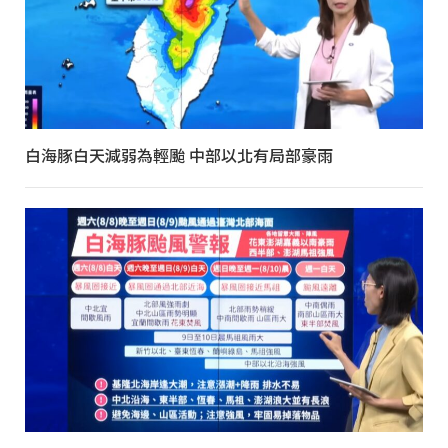
白海豚白天減弱為輕颱 中部以北有局部豪雨