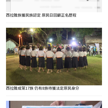
西拉雅族獲民族認定 原民日回顧正名歷程
西拉雅成第17族 仍有8族待獲法定原民身分