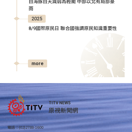
白海豚白天減弱為輕颱 中部以北有局部豪
雨
2025
8/9國際原民日 聯合國強調原民知識重要性
more
TITV NEWS
原視新聞網
電話：(02)2788-1600