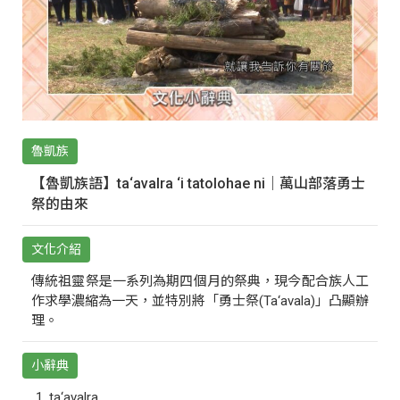
魯凱族
【魯凱族語】ta‘avalra ‘i tatolohae ni｜萬山部落勇士
祭的由來
文化介紹
傳統祖靈祭是一系列為期四個月的祭典，現今配合族人工
作求學濃縮為一天，並特別將「勇士祭(Ta‘avala)」凸顯辦
理。
小辭典
ta‘avalra