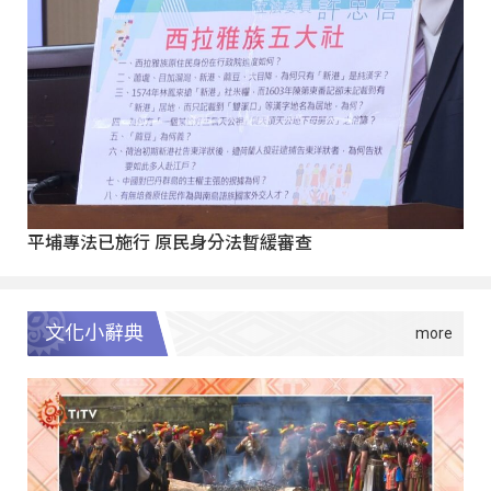
平埔專法已施行 原民身分法暫緩審查
文化小辭典