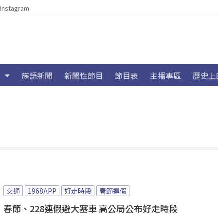
Instagram
族語新聞
新聞性節目
節目表
主播專區
歷史上
交通
1968APP
好走時段
春節連假
春節、228連假避大塞車 高公局公布好走時段