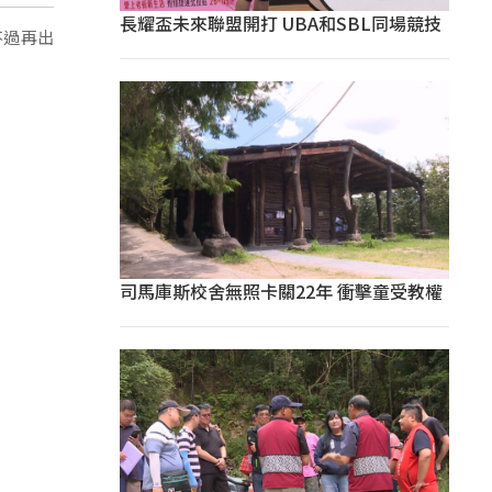
長耀盃未來聯盟開打 UBA和SBL同場競技
不過再出
司馬庫斯校舍無照卡關22年 衝擊童受教權