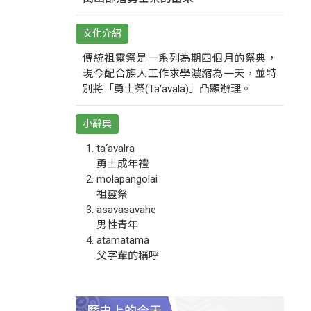
文化介紹
傳統祖靈祭是一系列為期四個月的祭典，
現今配合族人工作求學濃縮為一天，並特
別將「勇士祭(Ta‘avala)」凸顯辦理。
小辭典
ta‘avalra
勇士成年禮
molapangolai
祖靈祭
asavasavahe
男性青年
atamatama
父字輩的稱呼
歷史上的今天