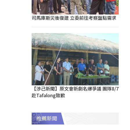
司馬庫斯災後復建 立委前往考察盤點需求
【涉己新聞】原文會新劇名爆爭議 團隊8/7
赴Tafalong致歉
推薦新聞