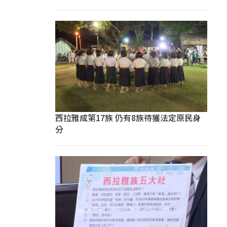
西拉雅成第17族 仍有8族待獲法定原民身
分