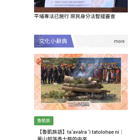
平埔專法已施行 原民身分法暫緩審查
文化小辭典
魯凱族
【魯凱族語】ta‘avalra ‘i tatolohae ni｜
萬山部落勇士祭的由來