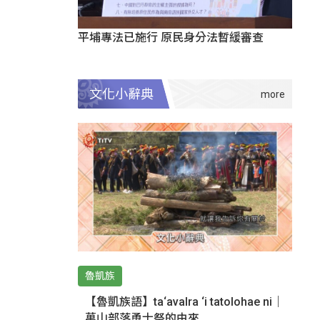
平埔專法已施行 原民身分法暫緩審查
文化小辭典
魯凱族
【魯凱族語】ta‘avalra ‘i tatolohae ni｜
萬山部落勇士祭的由來