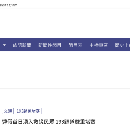
Instagram
族語新聞
新聞性節目
節目表
主播專區
歷史上
交通
193縣道堵塞
連假首日湧入救災民眾 193縣道嚴重堵塞