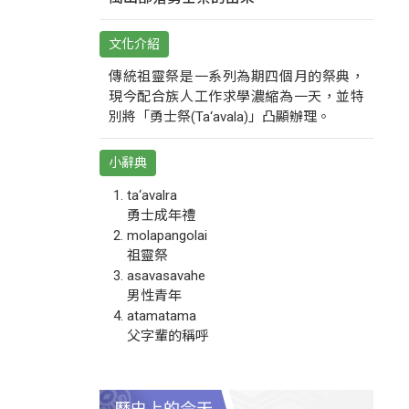
文化介紹
傳統祖靈祭是一系列為期四個月的祭典，
現今配合族人工作求學濃縮為一天，並特
別將「勇士祭(Ta‘avala)」凸顯辦理。
小辭典
ta‘avalra
勇士成年禮
molapangolai
祖靈祭
asavasavahe
男性青年
atamatama
父字輩的稱呼
歷史上的今天