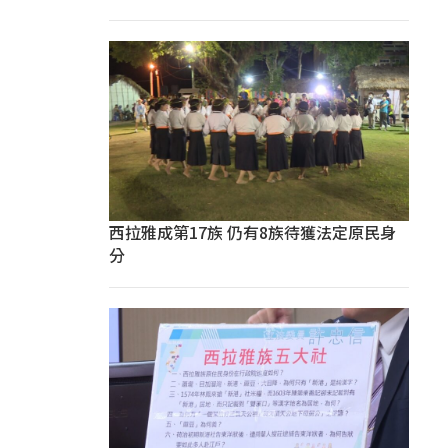
西拉雅成第17族 仍有8族待獲法定原民身
分