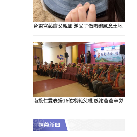
台東窯藝慶父親節 邀父子做陶碗感念土地
南投仁愛表揚16位模範父親 感謝爸爸辛勞
推薦新聞