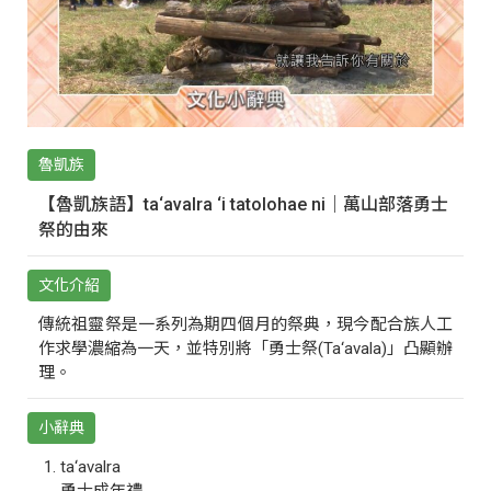
魯凱族
【魯凱族語】ta‘avalra ‘i tatolohae ni｜萬山部落勇士
祭的由來
文化介紹
傳統祖靈祭是一系列為期四個月的祭典，現今配合族人工
作求學濃縮為一天，並特別將「勇士祭(Ta‘avala)」凸顯辦
理。
小辭典
ta‘avalra