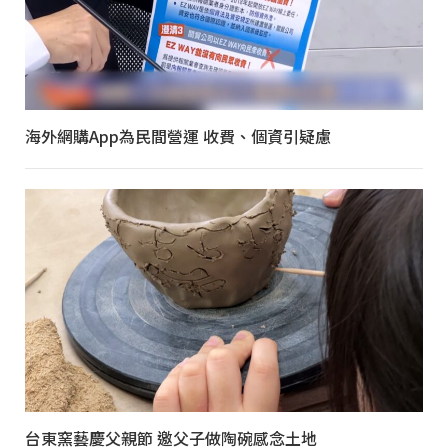
海外網購App為民間營運 收費、個資引疑慮
台東窯藝慶父親節 邀父子做陶碗感念土地