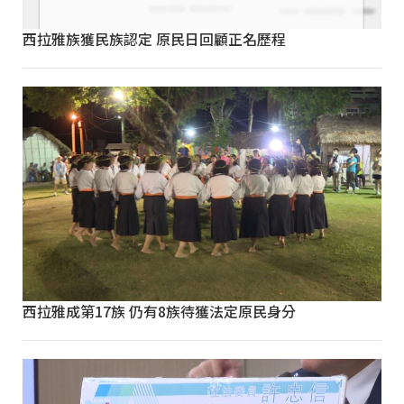
西拉雅族獲民族認定 原民日回顧正名歷程
西拉雅成第17族 仍有8族待獲法定原民身分