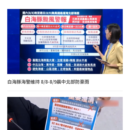
白海豚海警維持 8/8-8/9晨中北部防豪雨