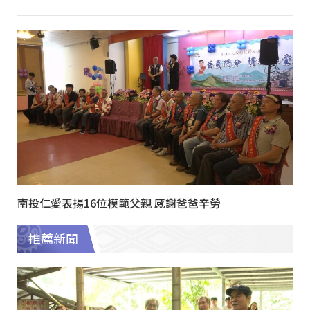
南投仁愛表揚16位模範父親 感謝爸爸辛勞
推薦新聞