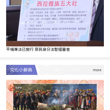
平埔專法已施行 原民身分法暫緩審查
文化小辭典