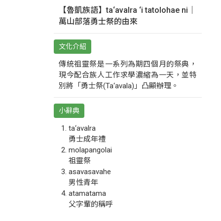
【魯凱族語】ta‘avalra ‘i tatolohae ni｜
萬山部落勇士祭的由來
文化介紹
傳統祖靈祭是一系列為期四個月的祭典，
現今配合族人工作求學濃縮為一天，並特
別將「勇士祭(Ta‘avala)」凸顯辦理。
小辭典
ta‘avalra
勇士成年禮
molapangolai
祖靈祭
asavasavahe
男性青年
atamatama
父字輩的稱呼