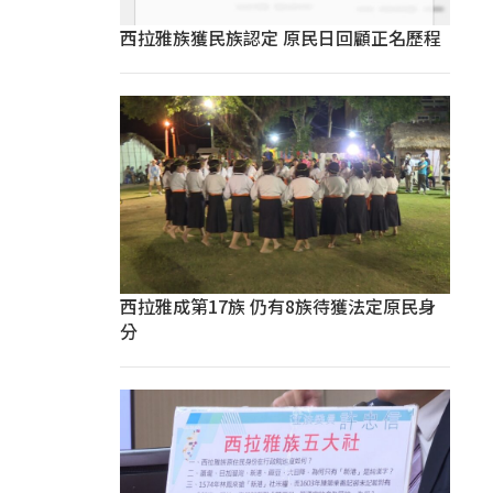
西拉雅族獲民族認定 原民日回顧正名歷程
西拉雅成第17族 仍有8族待獲法定原民身
分