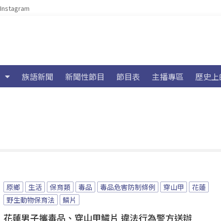
Instagram
族語新聞
新聞性節目
節目表
主播專區
歷史上
原鄉
生活
保育類
毒品
毒品危害防制條例
穿山甲
花蓮
野生動物保育法
鱗片
花蓮男子攜毒品、穿山甲鱗片 違法行為警方送辦