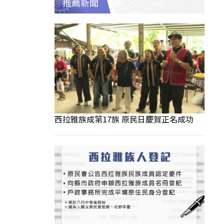
推薦新聞
西拉雅族成第17族 原民日慶賀正名成功