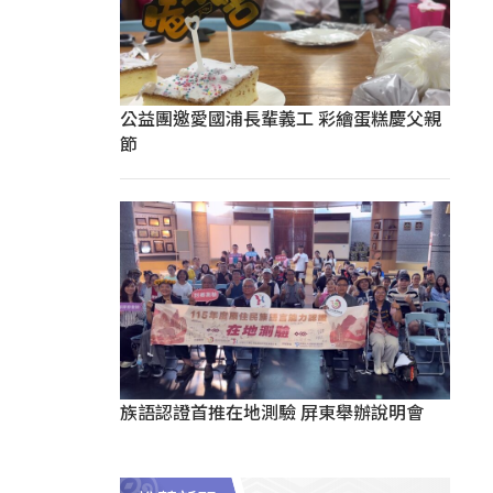
公益團邀愛國浦長輩義工 彩繪蛋糕慶父親
節
族語認證首推在地測驗 屏東舉辦說明會