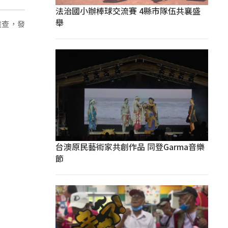
法治國小辦棒球交流賽 4縣市隊伍共襄盛
舉
盤查，發
台澳原民藝術家共創作品 同登Garma音樂
節