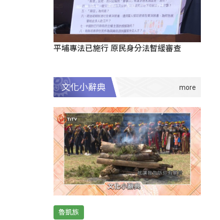
平埔專法已施行 原民身分法暫緩審查
文化小辭典
魯凱族