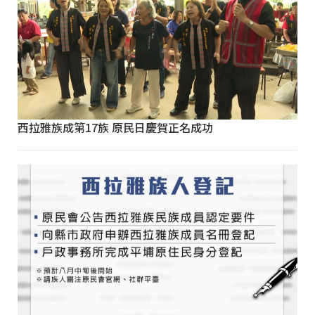
西拉雅族成第17族 原民日慶賀正名成功