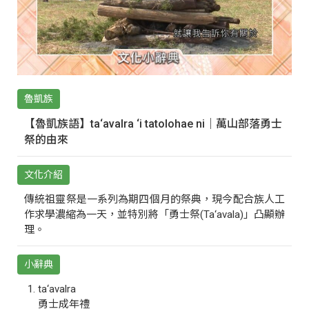
魯凱族
【魯凱族語】ta‘avalra ‘i tatolohae ni｜萬山部落勇士
祭的由來
文化介紹
傳統祖靈祭是一系列為期四個月的祭典，現今配合族人工
作求學濃縮為一天，並特別將「勇士祭(Ta‘avala)」凸顯辦
理。
小辭典
ta‘avalra
勇士成年禮