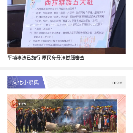
平埔專法已施行 原民身分法暫緩審查
文化小辭典