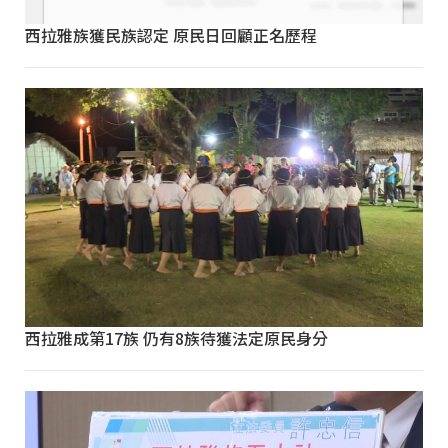
西拉雅族獲民族認定 原民日回顧正名歷程
西拉雅成第17族 仍有8族待獲法定原民身分