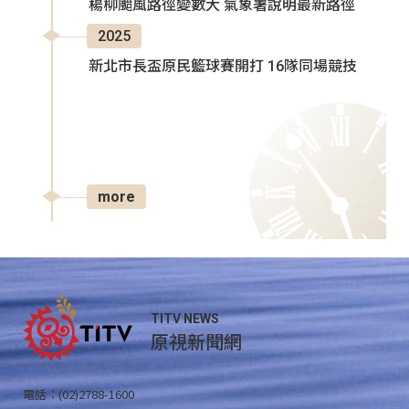
楊柳颱風路徑變數大 氣象署說明最新路徑
2025
新北市長盃原民籃球賽開打 16隊同場競技
more
TITV NEWS
原視新聞網
電話：(02)2788-1600