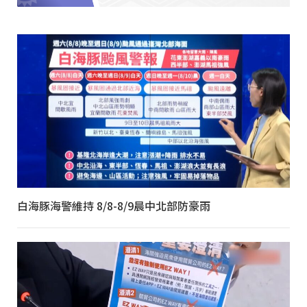
白海豚海警維持 8/8-8/9晨中北部防豪雨