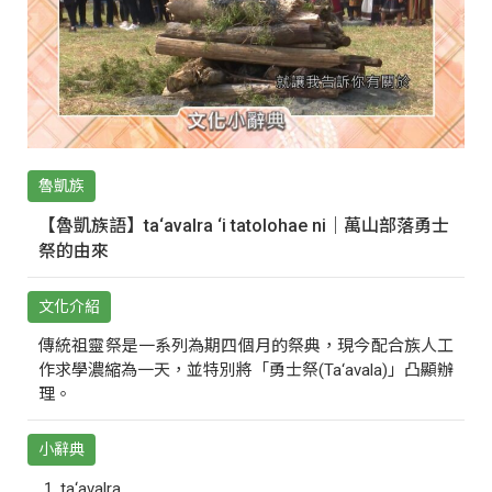
魯凱族
【魯凱族語】ta‘avalra ‘i tatolohae ni｜萬山部落勇士
祭的由來
文化介紹
傳統祖靈祭是一系列為期四個月的祭典，現今配合族人工
作求學濃縮為一天，並特別將「勇士祭(Ta‘avala)」凸顯辦
理。
小辭典
ta‘avalra