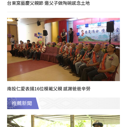
台東窯藝慶父親節 邀父子做陶碗感念土地
南投仁愛表揚16位模範父親 感謝爸爸辛勞
推薦新聞