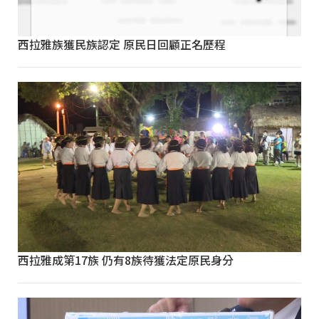
西拉雅族獲民族認定 原民日回顧正名歷程
西拉雅成第17族 仍有8族待獲法定原民身分