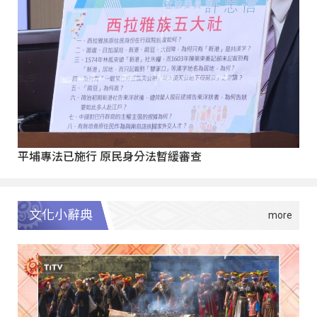
平埔專法已施行 原民身分法暫緩審查
文化小辭典