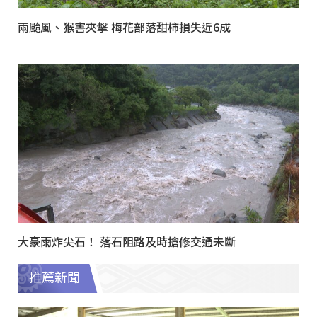
兩颱風、猴害夾擊 梅花部落甜柿損失近6成
大豪雨炸尖石！ 落石阻路及時搶修交通未斷
推薦新聞