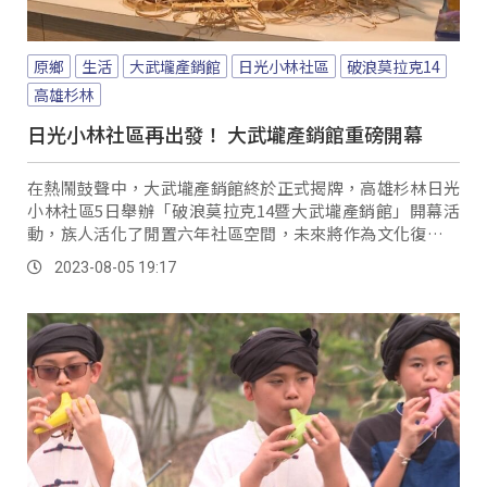
原鄉
生活
大武壠產銷館
日光小林社區
破浪莫拉克14
高雄杉林
日光小林社區再出發！ 大武壠產銷館重磅開幕
在熱鬧鼓聲中，大武壠產銷館終於正式揭牌，高雄杉林日光
小林社區5日舉辦「破浪莫拉克14暨大武壠產銷館」開幕活
動，族人活化了閒置六年社區空間，未來將作為文化復振以
及展售基地。
2023-08-05 19:17