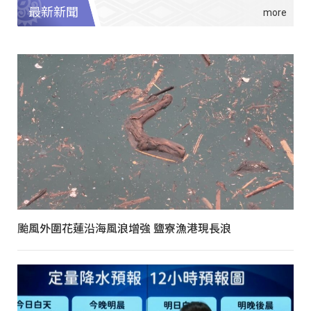
最新新聞
颱風外圍花蓮沿海風浪增強 鹽寮漁港現長浪