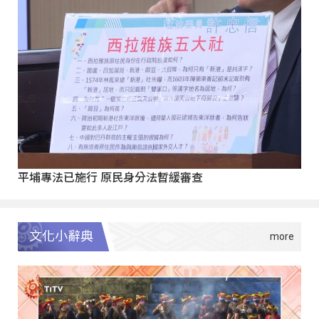
平埔專法已施行 原民身分法暫緩審查
文化小辭典