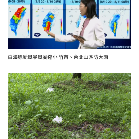
白海豚颱風暴風圈縮小 竹苗、台北山區防大雨