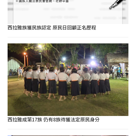
西拉雅族獲民族認定 原民日回顧正名歷程
西拉雅成第17族 仍有8族待獲法定原民身分