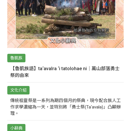
魯凱族
【魯凱族語】ta‘avalra ‘i tatolohae ni｜萬山部落勇士
祭的由來
文化介紹
傳統祖靈祭是一系列為期四個月的祭典，現今配合族人工
作求學濃縮為一天，並特別將「勇士祭(Ta‘avala)」凸顯辦
理。
小辭典