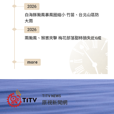
2026
白海豚颱風暴風圈縮小 竹苗、台北山區防
大雨
2026
兩颱風、猴害夾擊 梅花部落甜柿損失近6成
more
TITV NEWS
原視新聞網