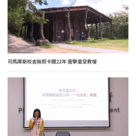
司馬庫斯校舍無照卡關22年 衝擊童受教權