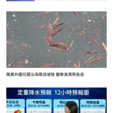
颱風外圍花蓮沿海風浪增強 鹽寮漁港現長浪