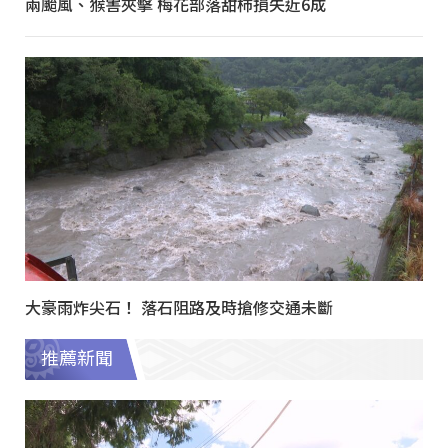
兩颱風、猴害夾擊 梅花部落甜柿損失近6成
大豪雨炸尖石！ 落石阻路及時搶修交通未斷
推薦新聞