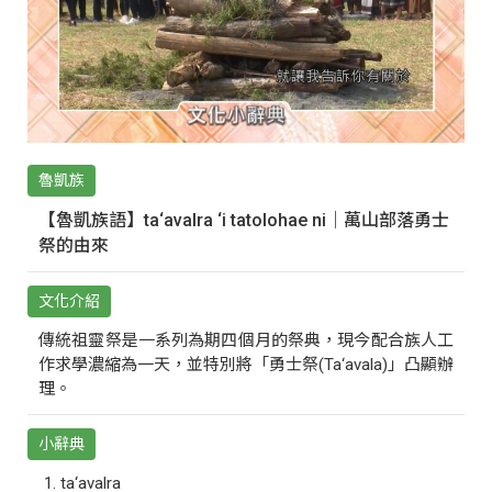
魯凱族
【魯凱族語】ta‘avalra ‘i tatolohae ni｜萬山部落勇士
祭的由來
文化介紹
傳統祖靈祭是一系列為期四個月的祭典，現今配合族人工
作求學濃縮為一天，並特別將「勇士祭(Ta‘avala)」凸顯辦
理。
小辭典
ta‘avalra