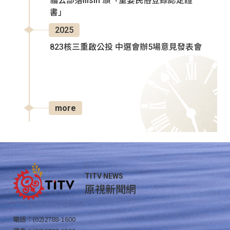
貓公部落Ilisin 頒「重要民俗登錄認定證
書」
2025
823核三重啟公投 中選會辦5場意見發表會
more
TITV NEWS
原視新聞網
電話：(02)2788-1600