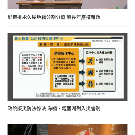
屏東推永久屋地籍分割分照 解長年產權難題
政院版災防法修法 海嘯、堰塞湖列入災害別