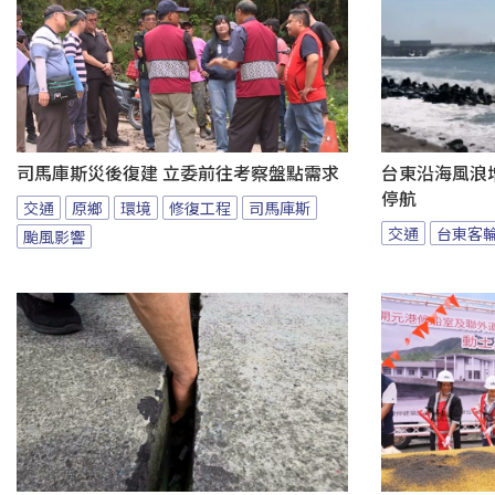
司馬庫斯災後復建 立委前往考察盤點需求
台東沿海風浪增
停航
交通
原鄉
環境
修復工程
司馬庫斯
交通
台東客
颱風影響