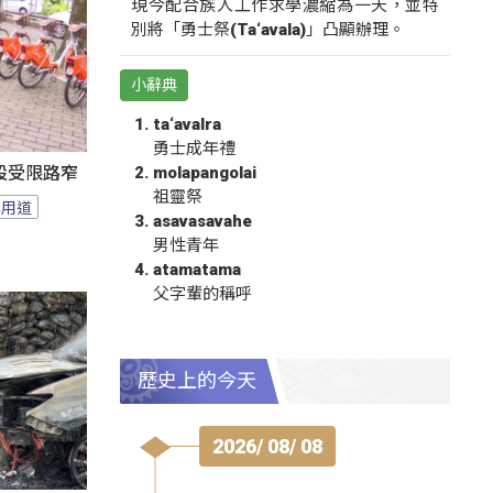
現今配合族人工作求學濃縮為一天，並特
別將「勇士祭(Ta‘avala)」凸顯辦理。
小辭典
ta‘avalra
勇士成年禮
molapangolai
設受限路窄
祖靈祭
專用道
asavasavahe
男性青年
atamatama
父字輩的稱呼
歷史上的今天
2026/ 08/ 08