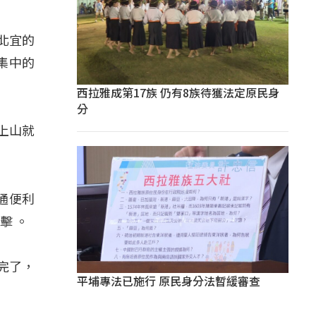
北宜的
集中的
西拉雅成第17族 仍有8族待獲法定原民身
分
上山就
通便利
衝擊
。
完了，
平埔專法已施行 原民身分法暫緩審查