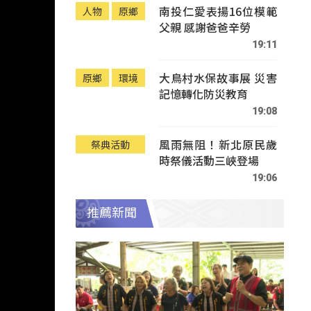
南投仁愛表揚16位模範
人物
原鄉
父親 感謝爸爸辛勞
19:11
大鳥村水保故事展 災害
原鄉
環境
記憶轉化防災教育
19:08
風雨無阻！新北原民歲
祭典活動
時祭儀活動三峽登場
19:06
推薦新聞