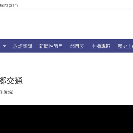
Instagram
族語新聞
新聞性節目
節目表
主播專區
歷史上
鄉交通
（施俊銘）