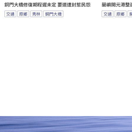
銅門大橋修復期程遲未定 要道遭封惹民怨
蘭嶼開元港整
交通
原鄉
秀林
銅門大橋
交通
原鄉