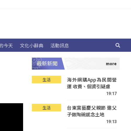
的今天
文化小辭典
活動訊息
最新新聞
海外網購App為民間營
生活
運 收費、個資引疑慮
19:17
台東窯藝慶父親節 邀父
生活
子做陶碗感念土地
19:13