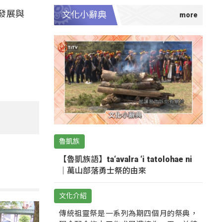
發展與
文化小辭典
魯凱族
【魯凱族語】ta‘avalra ‘i tatolohae ni
｜萬山部落勇士祭的由來
文化介紹
傳統祖靈祭是一系列為期四個月的祭典，