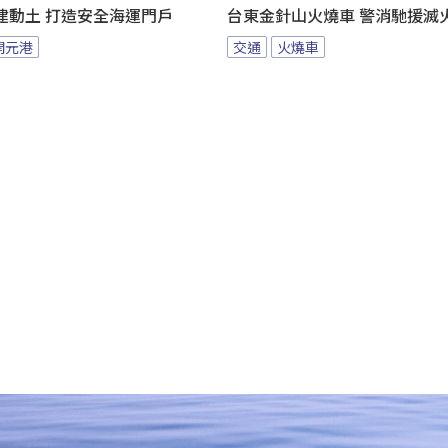
建動土 打造安全海運門戶
台東金針山火燒車 警消馳援滅
開元港
交通
火燒車