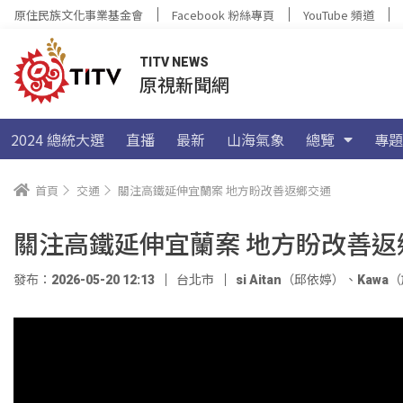
原住民族文化事業基金會
Facebook 粉絲專頁
YouTube 頻道
TITV NEWS
原視新聞網
2024 總統大選
直播
最新
山海氣象
總覽
專題
首頁
交通
關注高鐵延伸宜蘭案 地方盼改善返鄉交通
關注高鐵延伸宜蘭案 地方盼改善返
發布：2026-05-20 12:13
台北市
si Aitan（邱依婷）
、
Kawa