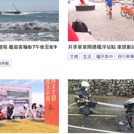
強 離島客輪8/7午後至8/9
共享單車開通羅浮站點 車道劃
交通
生活
羅浮高中
自行車
輪停航