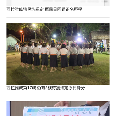
西拉雅族獲民族認定 原民日回顧正名歷程
西拉雅成第17族 仍有8族待獲法定原民身分