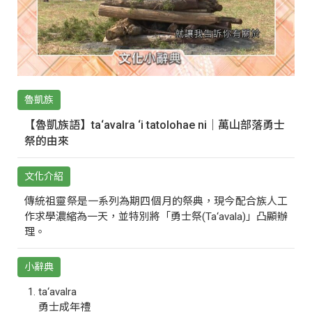
魯凱族
【魯凱族語】ta‘avalra ‘i tatolohae ni｜萬山部落勇士
祭的由來
文化介紹
傳統祖靈祭是一系列為期四個月的祭典，現今配合族人工
作求學濃縮為一天，並特別將「勇士祭(Ta‘avala)」凸顯辦
理。
小辭典
ta‘avalra
勇士成年禮