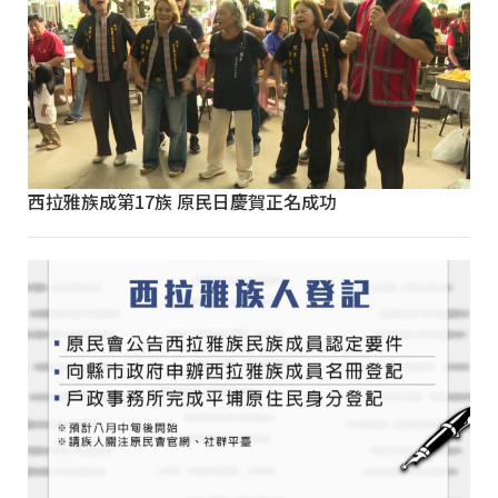
西拉雅族成第17族 原民日慶賀正名成功