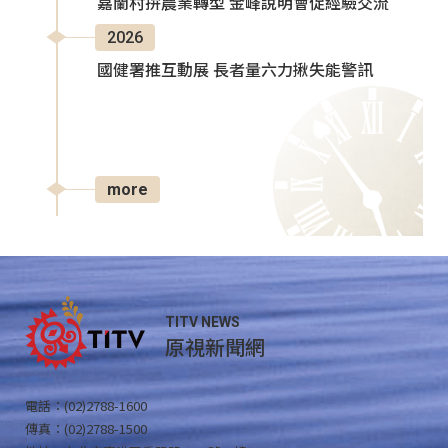
嘉蘭村拚農業轉型 金峰說明會促經驗交流
2026
國健署推互動展 長者量六力揪失能警訊
more
TITV NEWS
原視新聞網
電話：(02)2788-1600
傳真：(02)2788-1500