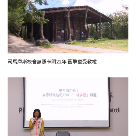
司馬庫斯校舍無照卡關22年 衝擊童受教權