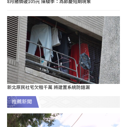
8月豬價破105元 陳駿季：為節慶短期現象
新北原民社宅欠租千萬 將建置系統防錯漏
推薦新聞