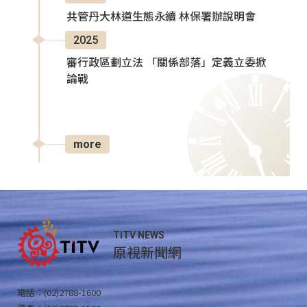
共管丹大林道生態永續 林保署辦說明會
2025
審行政區劃立法 「關係部落」定義立委掀
論戰
more
TITV NEWS
原視新聞網
電話：(02)2788-1600