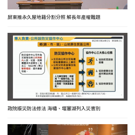
屏東推永久屋地籍分割分照 解長年產權難題
政院版災防法修法 海嘯、堰塞湖列入災害別