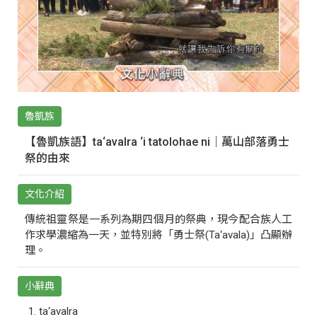
魯凱族
【魯凱族語】ta‘avalra ‘i tatolohae ni｜萬山部落勇士
祭的由來
文化介紹
傳統祖靈祭是一系列為期四個月的祭典，現今配合族人工
作求學濃縮為一天，並特別將「勇士祭(Ta‘avala)」凸顯辦
理。
小辭典
ta‘avalra