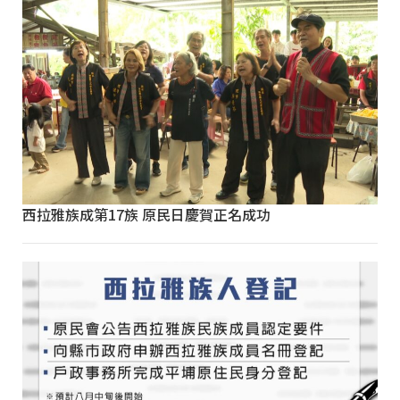
西拉雅族成第17族 原民日慶賀正名成功