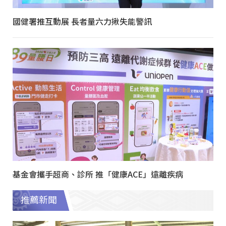
國健署推互動展 長者量六力揪失能警訊
基金會攜手超商、診所 推「健康ACE」遠離疾病
推薦新聞