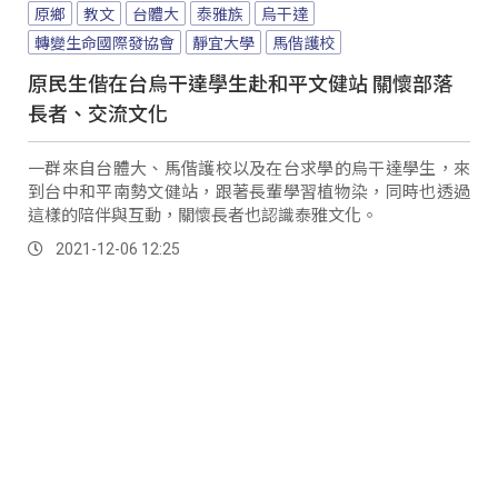
原鄉
教文
台體大
泰雅族
烏干達
轉變生命國際發協會
靜宜大學
馬偕護校
原民生偕在台烏干達學生赴和平文健站 關懷部落
長者、交流文化
一群來自台體大、馬偕護校以及在台求學的烏干達學生，來
到台中和平南勢文健站，跟著長輩學習植物染，同時也透過
這樣的陪伴與互動，關懷長者也認識泰雅文化。
2021-12-06 12:25