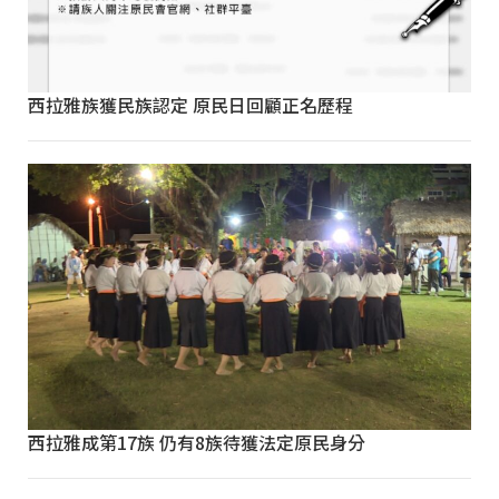
西拉雅族獲民族認定 原民日回顧正名歷程
西拉雅成第17族 仍有8族待獲法定原民身分