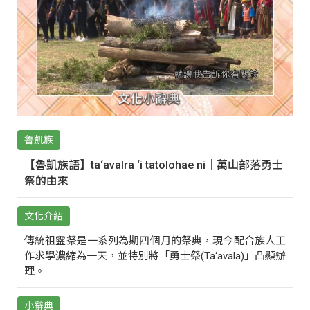
魯凱族
【魯凱族語】ta‘avalra ‘i tatolohae ni｜萬山部落勇士
祭的由來
文化介紹
傳統祖靈祭是一系列為期四個月的祭典，現今配合族人工
作求學濃縮為一天，並特別將「勇士祭(Ta‘avala)」凸顯辦
理。
小辭典