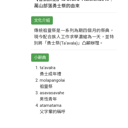
萬山部落勇士祭的由來
文化介紹
傳統祖靈祭是一系列為期四個月的祭典，
現今配合族人工作求學濃縮為一天，並特
別將「勇士祭(Ta‘avala)」凸顯辦理。
小辭典
ta‘avalra
勇士成年禮
molapangolai
祖靈祭
asavasavahe
男性青年
atamatama
父字輩的稱呼