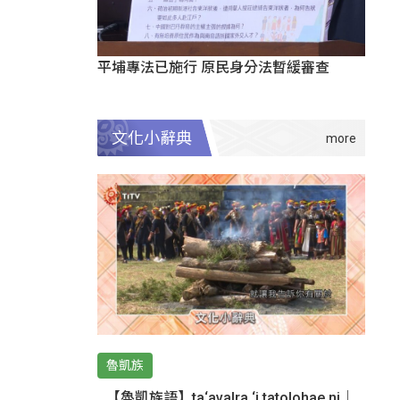
平埔專法已施行 原民身分法暫緩審查
文化小辭典
魯凱族
【魯凱族語】ta‘avalra ‘i tatolohae ni｜