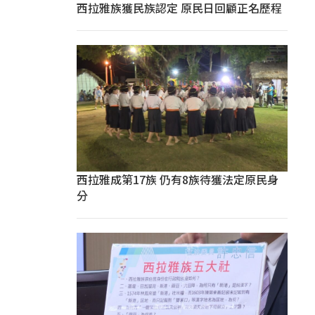
西拉雅族獲民族認定 原民日回顧正名歷程
西拉雅成第17族 仍有8族待獲法定原民身
分