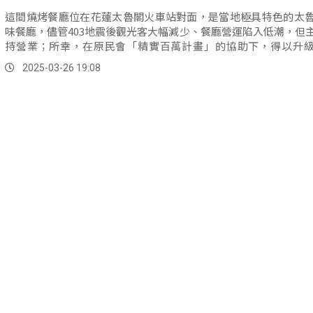
這間燒烤餐廳位在花蓮太魯閣火車站對面，是當地極具特色的太
味餐廳，儘管403地震後觀光客大幅減少、餐廳營運陷入低潮，但
持營業；所幸，在原民會「精實百萬計畫」的協助下，得以升
備、並投入料理研發。
2025-03-26 19:08