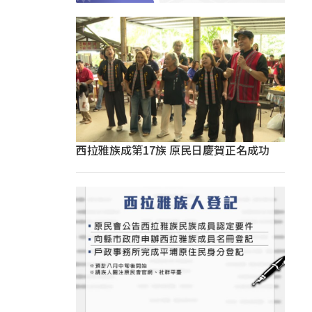
西拉雅族成第17族 原民日慶賀正名成功