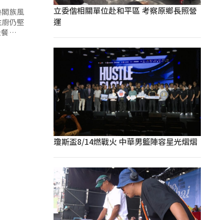
立委偕相關單位赴和平區 考察原鄉長照營
魯閣族風
運
主廚仍堅
級餐廳設
瓊斯盃8/14燃戰火 中華男籃陣容星光熠熠