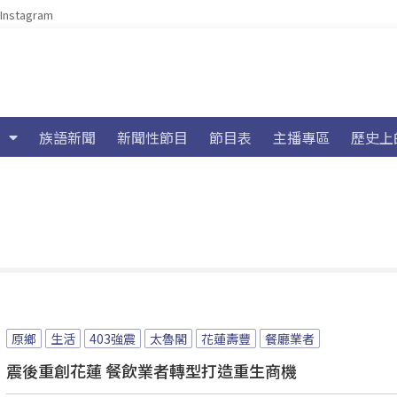
Instagram
族語新聞
新聞性節目
節目表
主播專區
歷史上
原鄉
生活
403強震
太魯閣
花蓮壽豐
餐廳業者
震後重創花蓮 餐飲業者轉型打造重生商機