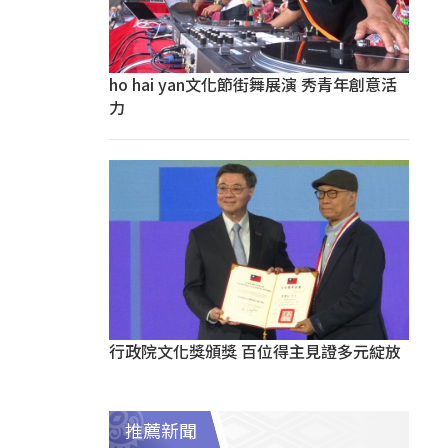
ho hai yan文化節街舞展演 秀青年創意活
力
行政院文化獎頒獎 百位得主見證多元綻放
推薦新聞