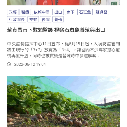
政經
醫療
依賴中國
出口
南下
石斑魚
蘇貞昌
行政院長
視察
醫院
養殖
蘇貞昌南下慰勉醫護 視察石斑魚養殖與出口
中央疫情指揮中心11日宣布，從6月15日起，入境防疫管制
將由現行的「7+7」放寬為「3+4」，讓國內不少專家擔心疫
情再度升溫，同時也被質疑是替陳時中參選解套。
2022-06-12 19:04