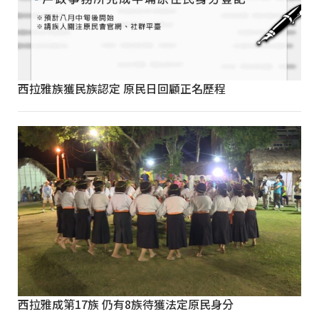
西拉雅族獲民族認定 原民日回顧正名歷程
西拉雅成第17族 仍有8族待獲法定原民身分