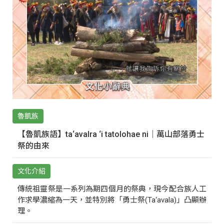
魯凱族
【魯凱族語】ta‘avalra ‘i tatolohae ni｜萬山部落勇士
祭的由來
文化介紹
傳統祖靈祭是一系列為期四個月的祭典，現今配合族人工
作求學濃縮為一天，並特別將「勇士祭(Ta‘avala)」凸顯辦
理。