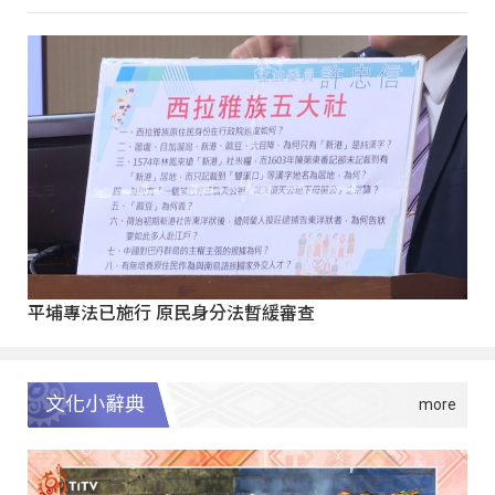
平埔專法已施行 原民身分法暫緩審查
文化小辭典