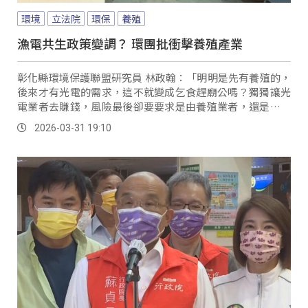
環境
立法院
環保
養殖
漁電共生政策變調？ 環團批衝擊養殖產業
彰化縣環境保護聯盟研究員 林政翰：「明明是先有養殖的，
後來才有光電的需求，這不就變成乞食趕廟公嗎？獨獨讓光
電業者去賺錢，風險最後卻要要求是由養殖業者，還是養殖
協會來做，甚至是漁業署來承擔，有辦法承擔嗎？」...。
2026-03-31 19:10