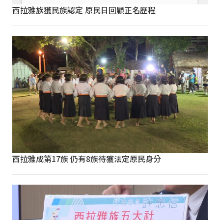
西拉雅族獲民族認定 原民日回顧正名歷程
西拉雅成第17族 仍有8族待獲法定原民身分