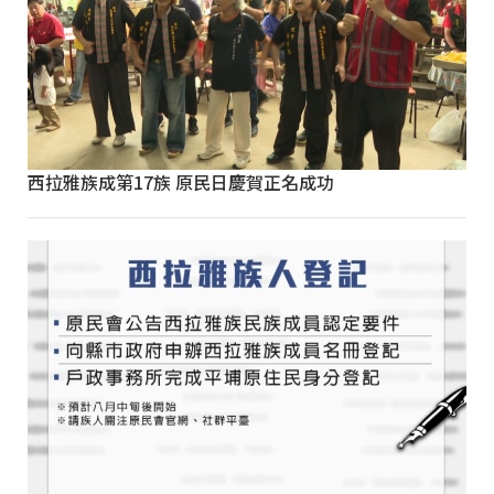
西拉雅族成第17族 原民日慶賀正名成功