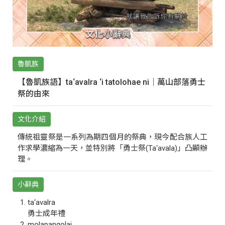
魯凱族
【魯凱族語】ta‘avalra ‘i tatolohae ni｜萬山部落勇士
祭的由來
文化介紹
傳統祖靈祭是一系列為期四個月的祭典，現今配合族人工
作求學濃縮為一天，並特別將「勇士祭(Ta‘avala)」凸顯辦
理。
小辭典
ta‘avalra
勇士成年禮
molapangolai