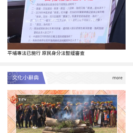
平埔專法已施行 原民身分法暫緩審查
文化小辭典