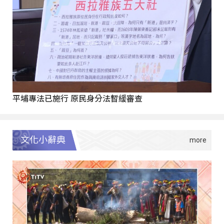
平埔專法已施行 原民身分法暫緩審查
文化小辭典