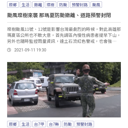
原鄉
生活
撤離
璨樹
防颱
預警封路
颱風
颱風璨樹來襲 那瑪夏防颱撤離、道路預警封閉
璨樹颱風11號、12號是影響台灣最劇烈的時候，對此高雄那
瑪夏區公所也不敢大意，首先請區內慢性病患者提早下山，
另外也隨時監控雨量資訊，達土石流紅色警戒，也會強制將
保全戶撤離。
2021-09-11 19:30
原鄉
生活
台7甲
台7縣
防颱
預警封路