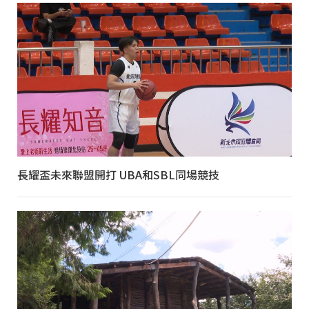
長耀盃未來聯盟開打 UBA和SBL同場競技