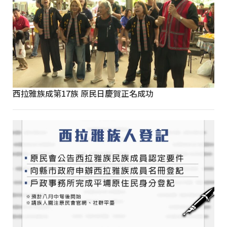
西拉雅族成第17族 原民日慶賀正名成功