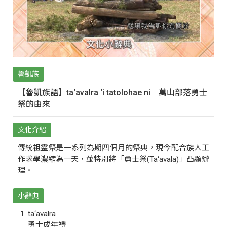
魯凱族
【魯凱族語】ta‘avalra ‘i tatolohae ni｜萬山部落勇士
祭的由來
文化介紹
傳統祖靈祭是一系列為期四個月的祭典，現今配合族人工
作求學濃縮為一天，並特別將「勇士祭(Ta‘avala)」凸顯辦
理。
小辭典
ta‘avalra
勇士成年禮