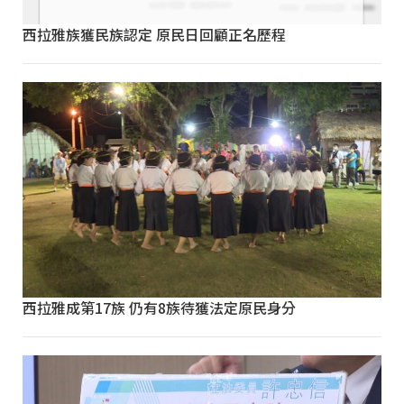
西拉雅族獲民族認定 原民日回顧正名歷程
西拉雅成第17族 仍有8族待獲法定原民身分