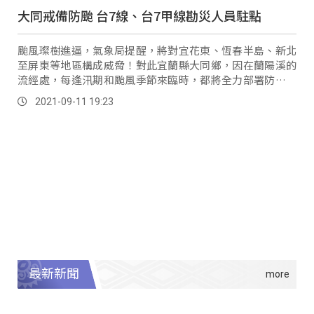
大同戒備防颱 台7線、台7甲線勘災人員駐點
颱風璨樹進逼，氣象局提醒，將對宜花東、恆春半島、新北
至屏東等地區構成威脅！對此宜蘭縣大同鄉，因在蘭陽溪的
流經處，每逢汛期和颱風季節來臨時，都將全力部署防災設
備和人力，防範風雨釀災。
2021-09-11 19:23
最新新聞