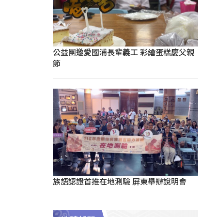
公益團邀愛國浦長輩義工 彩繪蛋糕慶父親
節
族語認證首推在地測驗 屏東舉辦說明會