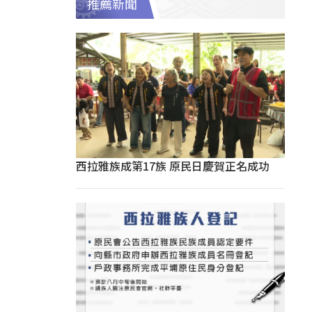
推薦新聞
西拉雅族成第17族 原民日慶賀正名成功