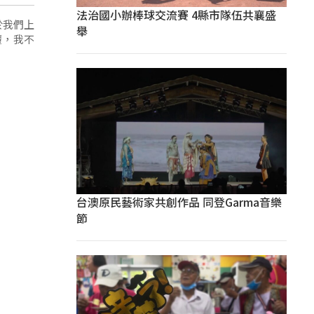
法治國小辦棒球交流賽 4縣市隊伍共襄盛
於我們上
舉
覆，我不
台澳原民藝術家共創作品 同登Garma音樂
節