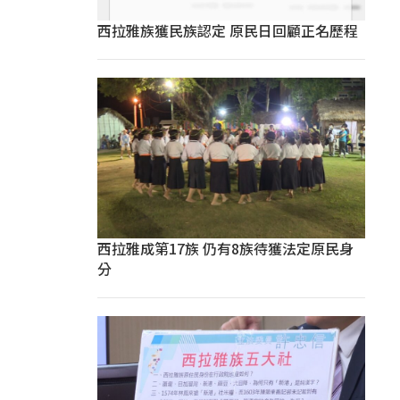
西拉雅族獲民族認定 原民日回顧正名歷程
西拉雅成第17族 仍有8族待獲法定原民身
分