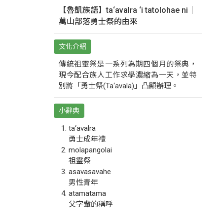
【魯凱族語】ta‘avalra ‘i tatolohae ni｜
萬山部落勇士祭的由來
文化介紹
傳統祖靈祭是一系列為期四個月的祭典，
現今配合族人工作求學濃縮為一天，並特
別將「勇士祭(Ta‘avala)」凸顯辦理。
小辭典
ta‘avalra
勇士成年禮
molapangolai
祖靈祭
asavasavahe
男性青年
atamatama
父字輩的稱呼