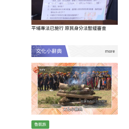
平埔專法已施行 原民身分法暫緩審查
文化小辭典
魯凱族