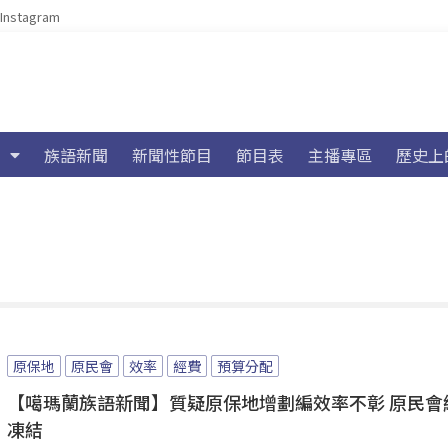
Instagram
族語新聞
新聞性節目
節目表
主播專區
歷史上
原保地
原民會
效率
經費
預算分配
【噶瑪蘭族語新聞】質疑原保地增劃編效率不彰 原民會
凍結