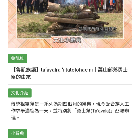
魯凱族
【魯凱族語】ta‘avalra ‘i tatolohae ni｜萬山部落勇士
祭的由來
文化介紹
傳統祖靈祭是一系列為期四個月的祭典，現今配合族人工
作求學濃縮為一天，並特別將「勇士祭(Ta‘avala)」凸顯辦
理。
小辭典