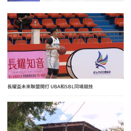
長耀盃未來聯盟開打 UBA和SBL同場競技