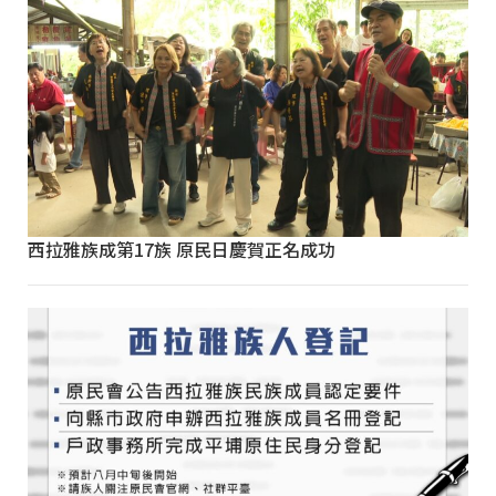
西拉雅族成第17族 原民日慶賀正名成功