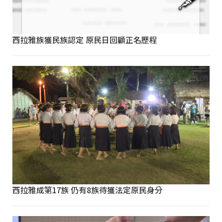
西拉雅族獲民族認定 原民日回顧正名歷程
西拉雅成第17族 仍有8族待獲法定原民身分