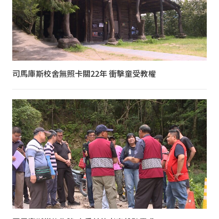
司馬庫斯校舍無照卡關22年 衝擊童受教權