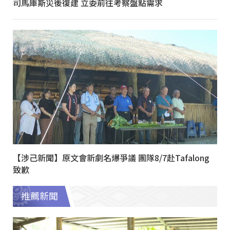
司馬庫斯災後復建 立委前往考察盤點需求
【涉己新聞】原文會新劇名爆爭議 團隊8/7赴Tafalong
致歉
推薦新聞