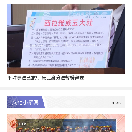
平埔專法已施行 原民身分法暫緩審查
文化小辭典