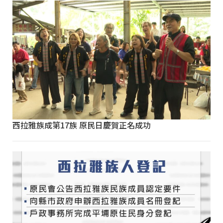
西拉雅族成第17族 原民日慶賀正名成功