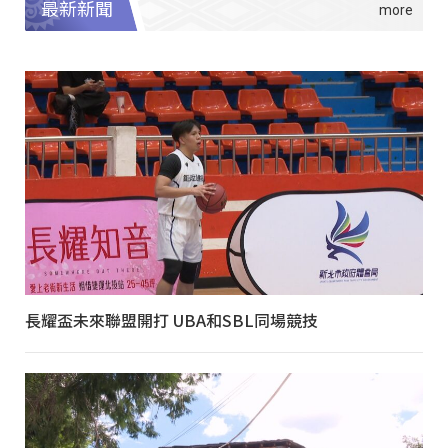
最新新聞
長耀盃未來聯盟開打 UBA和SBL同場競技