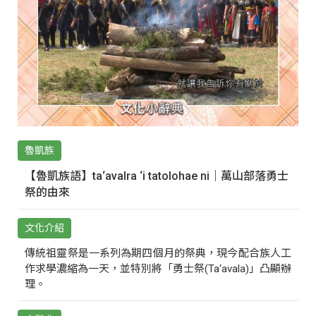
魯凱族
【魯凱族語】ta‘avalra ‘i tatolohae ni｜萬山部落勇士
祭的由來
文化介紹
傳統祖靈祭是一系列為期四個月的祭典，現今配合族人工
作求學濃縮為一天，並特別將「勇士祭(Ta‘avala)」凸顯辦
理。