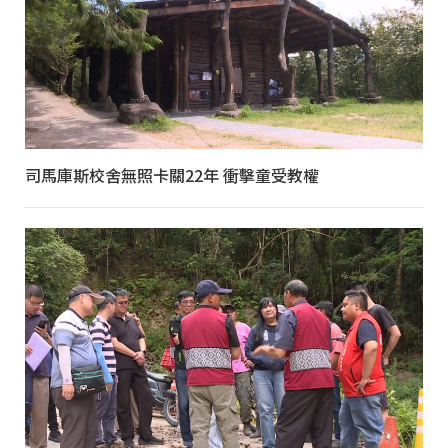
司馬庫斯校舍無照卡關22年 衝擊童受教權