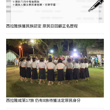
西拉雅族獲民族認定 原民日回顧正名歷程
西拉雅成第17族 仍有8族待獲法定原民身分