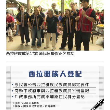
西拉雅族成第17族 原民日慶賀正名成功