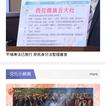
平埔專法已施行 原民身分法暫緩審查
文化小辭典