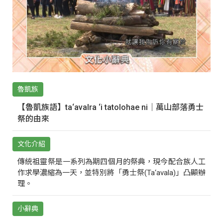
魯凱族
【魯凱族語】ta‘avalra ‘i tatolohae ni｜萬山部落勇士
祭的由來
文化介紹
傳統祖靈祭是一系列為期四個月的祭典，現今配合族人工
作求學濃縮為一天，並特別將「勇士祭(Ta‘avala)」凸顯辦
理。
小辭典