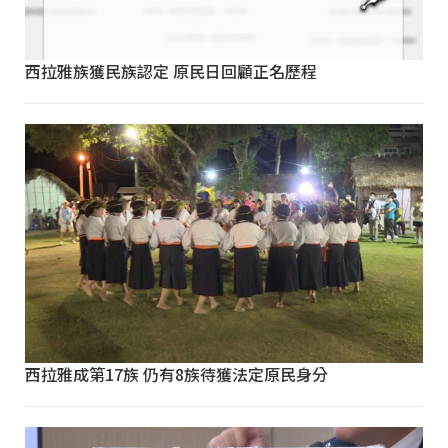
西拉雅族獲民族認定 原民日回顧正名歷程
西拉雅成第17族 仍有8族待獲法定原民身分