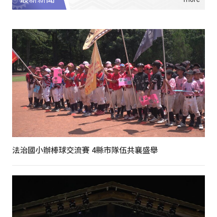
法治國小辦棒球交流賽 4縣市隊伍共襄盛舉