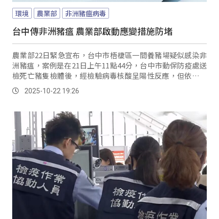
環境
農業部
非洲豬瘟病毒
台中傳非洲豬瘟 農業部啟動應變措施防堵
農業部22日緊急宣布，台中市梧棲區一間養豬場疑似感染非
洲豬瘟，案例是在21日上午11點44分，台中市動保防疫處送
檢死亡豬隻檢體後，經檢驗病毒核酸呈陽性反應，但依世界
動物衛生組織規定，仍需等待病毒殊分離結果才能確認確
2025-10-22 19:26
診；不過農業部已經以最高規格嚴陣以待，全力防堵疫情擴
散。