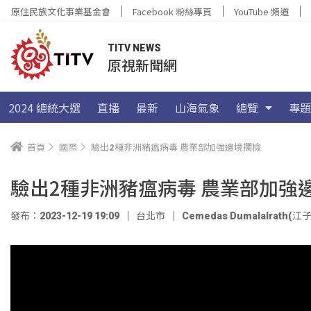
原住民族文化事業基金會
Facebook 粉絲專頁
YouTube 頻道
TITV NEWS
原視新聞網
2024 總統大選
直播
最新
山海氣象
總覽
專題
首頁
國際
驗出2種非洲豬瘟病毒 農業部加強邊境攔檢
驗出2種非洲豬瘟病毒 農業部加強
發布：2023-12-19 19:09
台北市
Cemedas Dumalalrath(江