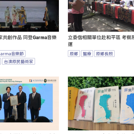
共創作品 同登Garma音樂
立委偕相關單位赴和平區 考察
運
Garma音樂節
原鄉
醫療
原鄉長照
台澳原民藝術家