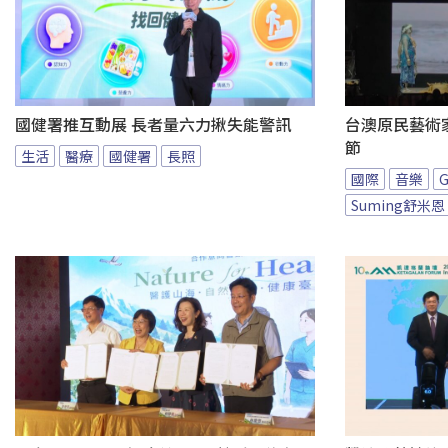
國健署推互動展 長者量六力揪失能警訊
台澳原民藝術家
節
生活
醫療
國健署
長照
國際
音樂
Suming舒米恩