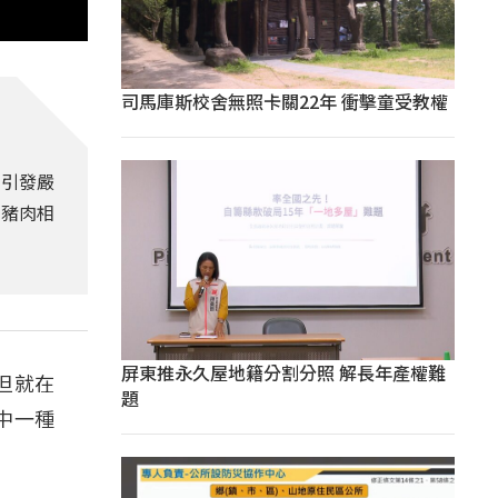
司馬庫斯校舍無照卡關22年 衝擊童受教權
國引發嚴
意豬肉相
屏東推永久屋地籍分割分照 解長年產權難
但就在
題
中一種