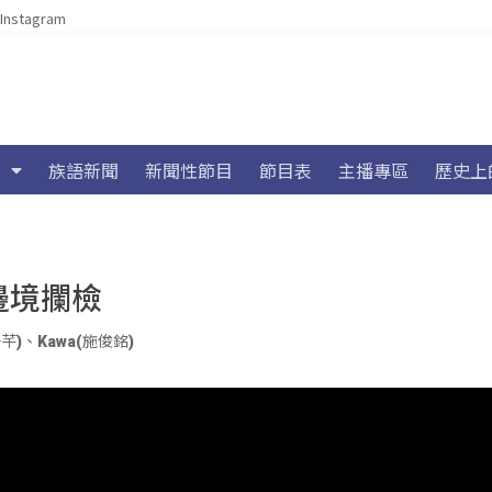
Instagram
族語新聞
新聞性節目
節目表
主播專區
歷史上
邊境攔檢
子芊)
、
Kawa(施俊銘)