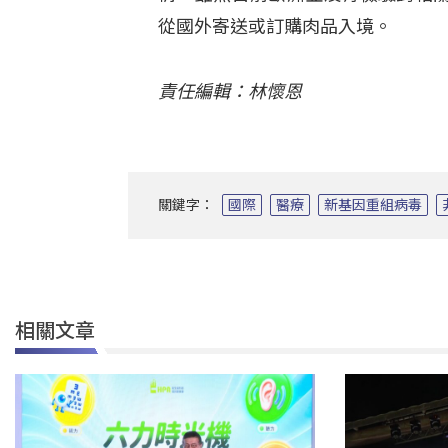
從國外寄送或訂購肉品入境。
責任編輯：林懷恩
關鍵字：
國際
醫療
新基因重組病毒
相關文章