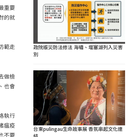
最重要
對的就
政院版災防法修法 海嘯、堰塞湖列入災害
防範走
別
去做檢
、也會
格執行
豬瘟疫
台東pulingau生命故事展 香氛串起文化連
結
也不要