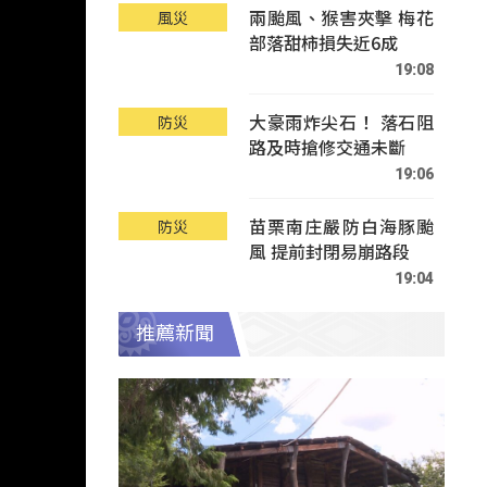
兩颱風、猴害夾擊 梅花
風災
部落甜柿損失近6成
19:08
大豪雨炸尖石！ 落石阻
防災
路及時搶修交通未斷
19:06
苗栗南庄嚴防白海豚颱
防災
風 提前封閉易崩路段
19:04
推薦新聞