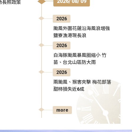
2026/ 08/ 09
動長照政策
2026
颱風外圍花蓮沿海風浪增強
鹽寮漁港現長浪
2026
白海豚颱風暴風圈縮小 竹
苗、台北山區防大雨
2026
兩颱風、猴害夾擊 梅花部落
甜柿損失近6成
more