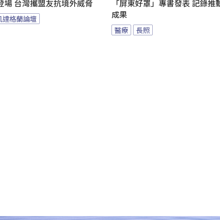
登場 台灣攜盟友抗境外威脅
「屏東好罩」專書發表 記錄推
成果
凱達格蘭論壇
醫療
長照