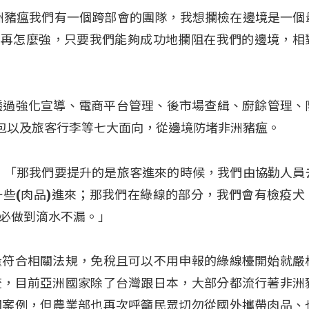
洲豬瘟我們有一個跨部會的團隊，我想攔檢在邊境是一個
力再怎麼強，只要我們能夠成功地攔阻在我們的邊境，相
透過強化宣導、電商平台管理、後市場查緝、廚餘管理、
包以及旅客行李等七大面向，從邊境防堵非洲豬瘟。
：「那我們要提升的是旅客進來的時候，我們由協勤人員
些(肉品)進來；那我們在綠線的部分，我們會有檢疫犬
必做到滴水不漏。」
量符合相關法規，免稅且可以不用申報的綠線檯開始就嚴
查，目前亞洲國家除了台灣跟日本，大部分都流行著非洲
關案例，但農業部也再次呼籲民眾切勿從國外攜帶肉品、