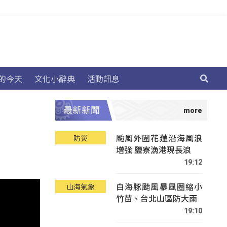
的今天
文化小辭典
活動訊息
最新新聞
颱風外圍花蓮沿海風浪
防災
增強 鹽寮漁港現長浪
19:12
白海豚颱風暴風圈縮小
山海氣象
竹苗、台北山區防大雨
19:10