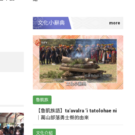
文化小辭典
魯凱族
【魯凱族語】ta‘avalra ‘i tatolohae ni
｜萬山部落勇士祭的由來
文化介紹