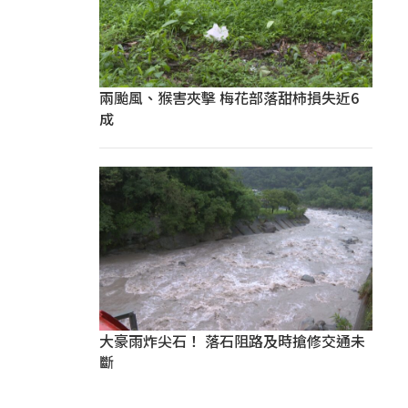
兩颱風、猴害夾擊 梅花部落甜柿損失近6
成
大豪雨炸尖石！ 落石阻路及時搶修交通未
斷