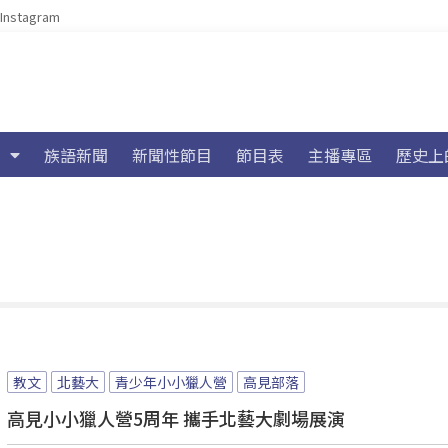
Instagram
族語新聞
新聞性節目
節目表
主播專區
歷史上
教文
北藝大
青少年小小獵人營
高見部落
高見小小獵人營5周年 攜手北藝大劇場展演