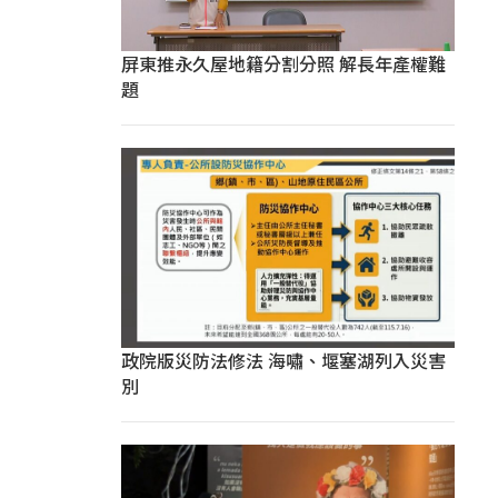
屏東推永久屋地籍分割分照 解長年產權難
題
政院版災防法修法 海嘯、堰塞湖列入災害
別