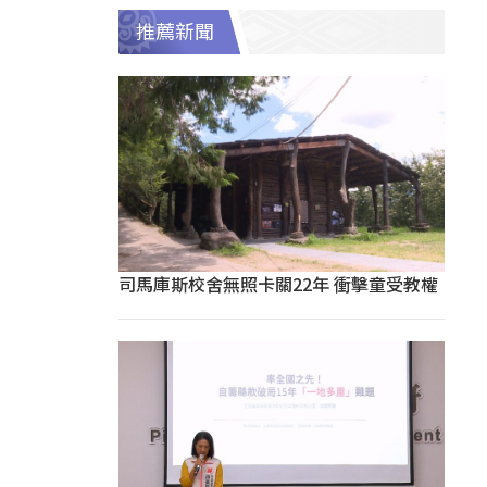
推薦新聞
司馬庫斯校舍無照卡關22年 衝擊童受教權