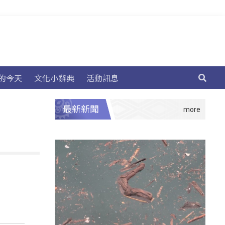
的今天
文化小辭典
活動訊息
最新新聞