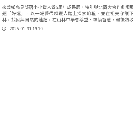
來義鄉高見部落小小獵人營5周年成果展，特別與北藝大合作劇場
題「好運」，以一場夢帶領獵人踏上探索旅程，並在祖先守護
林，找回與自然的連結，在山林中學會尊重、領悟智慧，最後將
給部落。
2025-01-31 19:10