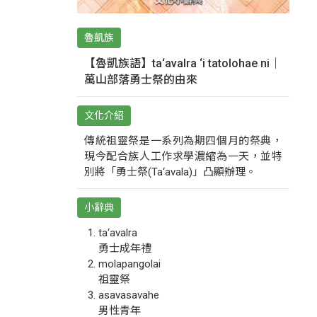
魯凱族
【魯凱族語】ta‘avalra ‘i tatolohae ni｜
萬山部落勇士祭的由來
文化介紹
傳統祖靈祭是一系列為期四個月的祭典，
現今配合族人工作求學濃縮為一天，並特
別將「勇士祭(Ta‘avala)」凸顯辦理。
小辭典
ta‘avalra
勇士成年禮
molapangolai
祖靈祭
asavasavahe
男性青年