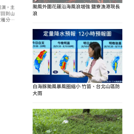
颱風外圍花蓮沿海風浪增強 鹽寮漁港現長
展演，主
浪
下回到山
收穫分享
白海豚颱風暴風圈縮小 竹苗、台北山區防
大雨