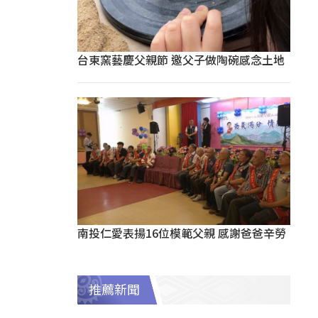
台東窯藝慶父親節 邀父子做陶碗感念土地
南投仁愛表揚16位模範父親 感謝爸爸辛勞
推薦新聞