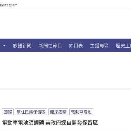
Instagram
族語新聞
新聞性節目
節目表
主播專區
歷史上
國際
原住民族保留區
開採鋰礦
電動車電池
電動車電池須鋰礦 美政府逕自開發保留區