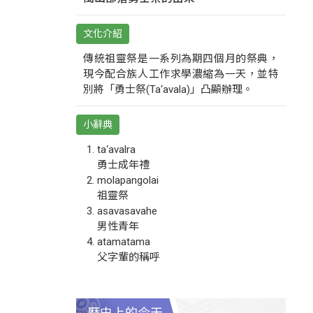
文化介紹
傳統祖靈祭是一系列為期四個月的祭典，
現今配合族人工作求學濃縮為一天，並特
別將「勇士祭(Ta‘avala)」凸顯辦理。
小辭典
ta‘avalra
勇士成年禮
molapangolai
祖靈祭
asavasavahe
男性青年
atamatama
父字輩的稱呼
歷史上的今天