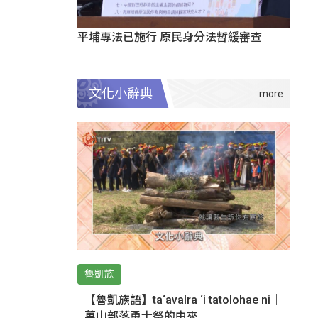
平埔專法已施行 原民身分法暫緩審查
文化小辭典
魯凱族
【魯凱族語】ta‘avalra ‘i tatolohae ni｜
萬山部落勇士祭的由來