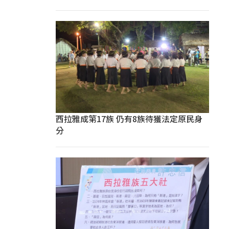
西拉雅成第17族 仍有8族待獲法定原民身
分