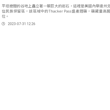
平坦遼闊的谷地上矗立著一顆巨大的岩石，這裡是美國內華達州
住民族保留區，該區域中的Thacker Pass盛產鋰礦，礦藏量高
位。
2023-07-31 12:26