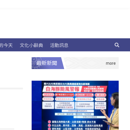
的今天
文化小辭典
活動訊息
最新新聞