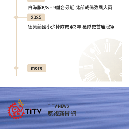
白海豚8/8、9離台最近 北部戒備強風大雨
2025
德芙蘭國小少棒隊成軍3年 獲隊史首座冠軍
more
TITV NEWS
原視新聞網