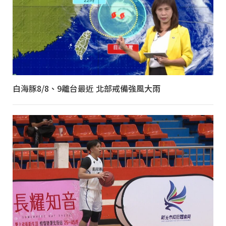
白海豚8/8、9離台最近 北部戒備強風大雨