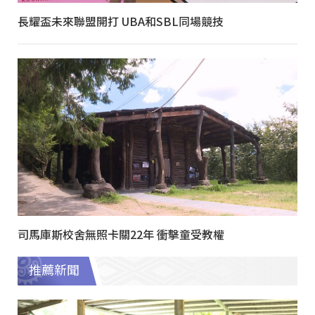
長耀盃未來聯盟開打 UBA和SBL同場競技
司馬庫斯校舍無照卡關22年 衝擊童受教權
推薦新聞