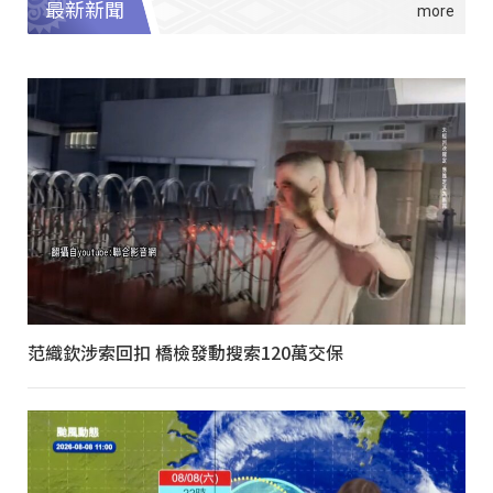
最新新聞
范織欽涉索回扣 橋檢發動搜索120萬交保