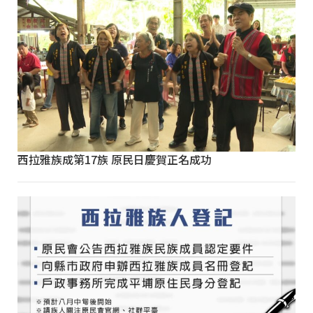
西拉雅族成第17族 原民日慶賀正名成功