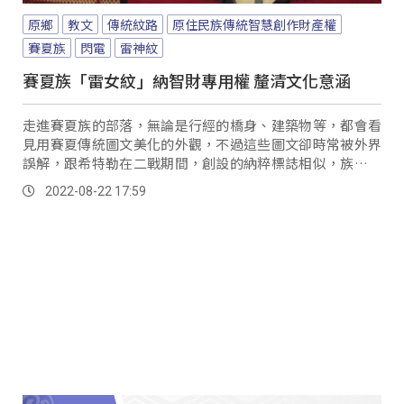
原鄉
教文
傳統紋路
原住民族傳統智慧創作財產權
賽夏族
閃電
雷神紋
賽夏族「雷女紋」納智財專用權 釐清文化意涵
走進賽夏族的部落，無論是行經的橋身、建築物等，都會看
見用賽夏傳統圖文美化的外觀，不過這些圖文卻時常被外界
誤解，跟希特勒在二戰期間，創設的納粹標誌相似，族人澄
清傳統紋路是以菱形來做變化，青年也表示年輕族人更有義
2022-08-22 17:59
務，藉此向外界進行文化教育。