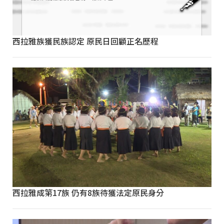
西拉雅族獲民族認定 原民日回顧正名歷程
西拉雅成第17族 仍有8族待獲法定原民身分