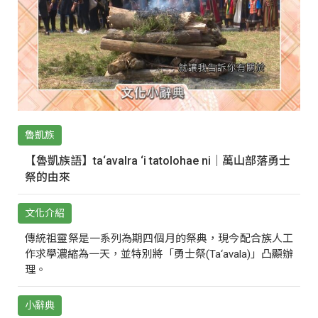
魯凱族
【魯凱族語】ta‘avalra ‘i tatolohae ni｜萬山部落勇士
祭的由來
文化介紹
傳統祖靈祭是一系列為期四個月的祭典，現今配合族人工
作求學濃縮為一天，並特別將「勇士祭(Ta‘avala)」凸顯辦
理。
小辭典