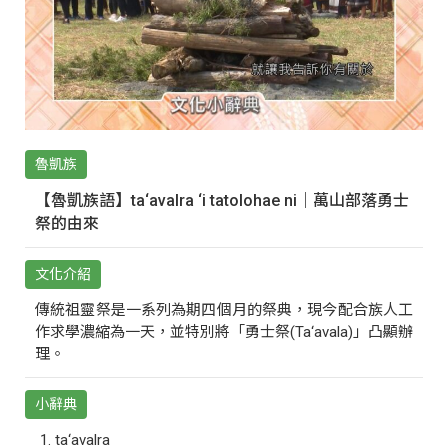
魯凱族
【魯凱族語】ta‘avalra ‘i tatolohae ni｜萬山部落勇士
祭的由來
文化介紹
傳統祖靈祭是一系列為期四個月的祭典，現今配合族人工
作求學濃縮為一天，並特別將「勇士祭(Ta‘avala)」凸顯辦
理。
小辭典
ta‘avalra