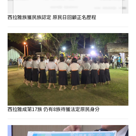
西拉雅族獲民族認定 原民日回顧正名歷程
西拉雅成第17族 仍有8族待獲法定原民身分