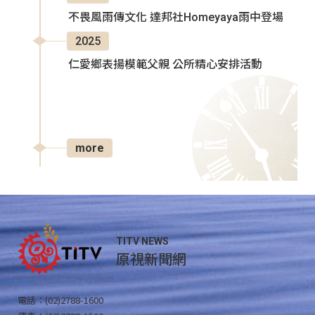
不畏風雨傳文化 達邦社Homeyaya雨中登場
2025
仁愛鄉表揚模範父親 公所精心安排活動
more
TITV NEWS
原視新聞網
電話：(02)2788-1600