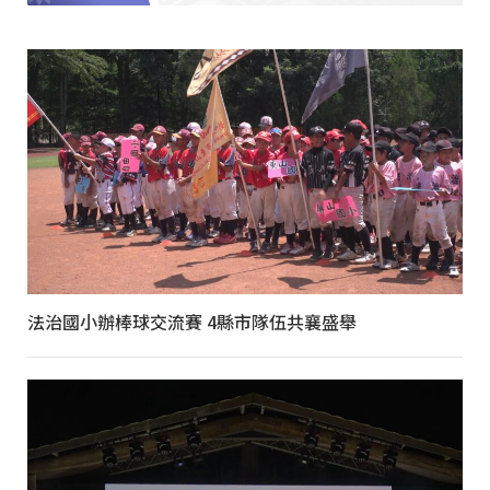
法治國小辦棒球交流賽 4縣市隊伍共襄盛舉