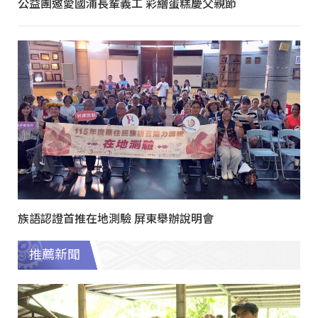
公益團邀愛國浦長輩義工 彩繪蛋糕慶父親節
族語認證首推在地測驗 屏東舉辦說明會
推薦新聞