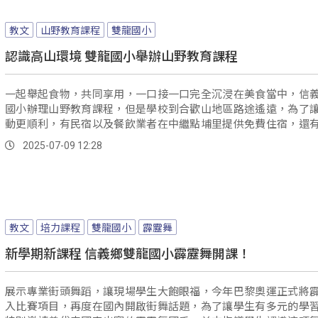
教文
山野教育課程
雙龍國小
認識高山環境 雙龍國小舉辦山野教育課程
一起舉起食物，共同享用，一口接一口完全沉浸在美食當中，信
國小辦理山野教育課程，但是學校到合歡山地區路途遙遠，為了
動更順利，有民宿以及餐飲業者在中繼點埔里提供免費住宿，還
餐，讓學生感到暖心。
2025-07-09 12:28
教文
培力課程
雙龍國小
霹靂舞
新學期新課程 信義鄉雙龍國小霹靂舞開課！
展示專業街頭舞蹈，讓現場學生大飽眼福，今年巴黎奧運正式將
入比賽項目，再度在國內開啟街舞話題，為了讓學生有多元的學