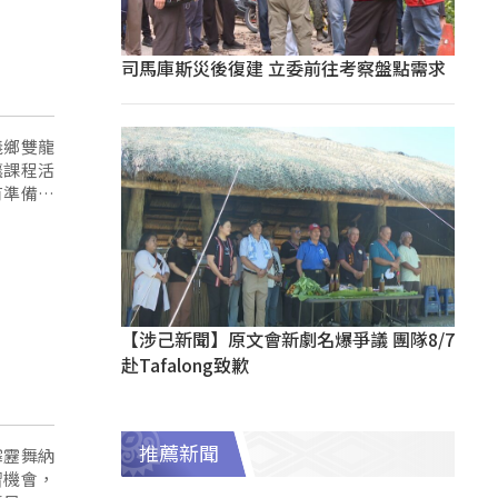
司馬庫斯災後復建 立委前往考察盤點需求
義鄉雙龍
讓課程活
有準備晚
【涉己新聞】原文會新劇名爆爭議 團隊8/7
赴Tafalong致歉
推薦新聞
霹靂舞納
習機會，