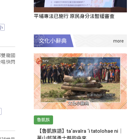
平埔專法已施行 原民身分法暫緩審查
小
文化小辭典
鄉雙龍國
合唱快閃
魯凱族
【魯凱族語】ta‘avalra ‘i tatolohae ni｜
萬山部落勇士祭的由來