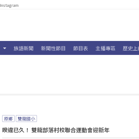
Instagram
族語新聞
新聞性節目
節目表
主播專區
歷史上
原鄉
雙龍國小
睽違已久！ 雙龍部落村校聯合運動會迎新年