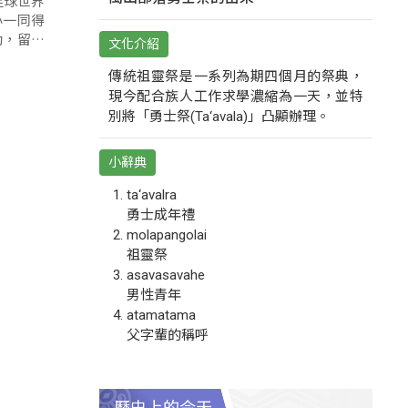
足球世界
小一同得
動，留住
文化介紹
傳統祖靈祭是一系列為期四個月的祭典，
現今配合族人工作求學濃縮為一天，並特
別將「勇士祭(Ta‘avala)」凸顯辦理。
小辭典
ta‘avalra
勇士成年禮
molapangolai
祖靈祭
asavasavahe
男性青年
atamatama
父字輩的稱呼
歷史上的今天