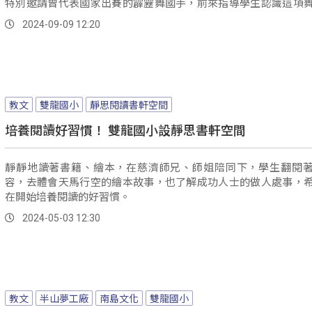
特別邀請曾代表國家出賽的霹靂舞國手，前來指導學生認識這項
激起學生對街舞的興趣。
2024-09-09 12:20
教文
雙龍國小
靜思閱讀書軒空間
培養閱讀好習慣！ 雙龍國小設靜思書軒空間
靜靜地讀著書籍、繪本，在慈濟師兄、師姐陪同下，學生翻閱
容，去體會天馬行空的繪本故事，也了解成功人士的做人處事，
在開始培養閱讀的好習慣。
2024-05-03 12:30
教文
半山夢工廠
南島文化
雙龍國小