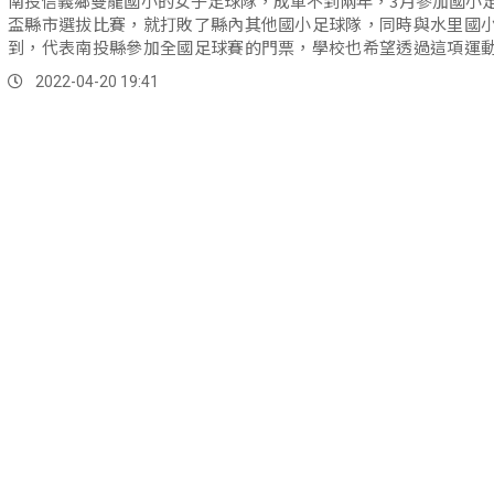
南投信義鄉雙龍國小的女子足球隊，成軍不到兩年，3月參加國小
盃縣市選拔比賽，就打敗了縣內其他國小足球隊，同時與水里國
到，代表南投縣參加全國足球賽的門票，學校也希望透過這項運
山上的...。
2022-04-20 19:41