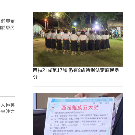
生們興奮
關於原民
西拉雅成第17族 仍有8族待獲法定原民身
分
導太極美
在專注力