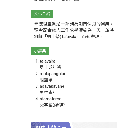
文化介紹
傳統祖靈祭是一系列為期四個月的祭典，
現今配合族人工作求學濃縮為一天，並特
別將「勇士祭(Ta‘avala)」凸顯辦理。
小辭典
ta‘avalra
勇士成年禮
molapangolai
祖靈祭
asavasavahe
男性青年
atamatama
父字輩的稱呼
歷史上的今天