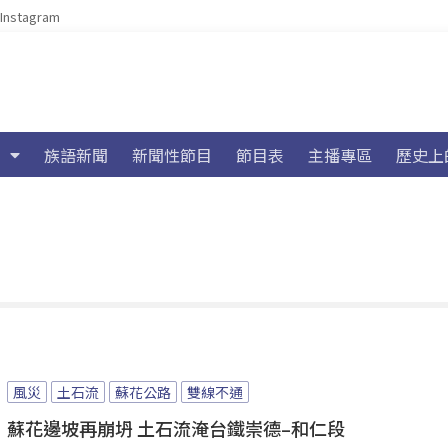
Instagram
族語新聞
新聞性節目
節目表
主播專區
歷史上
風災
土石流
蘇花公路
雙線不通
蘇花邊坡再崩坍 土石流淹台鐵崇德–和仁段