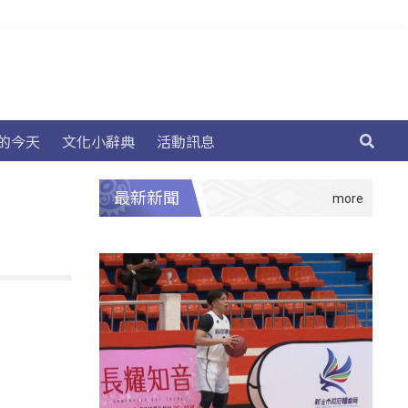
的今天
文化小辭典
活動訊息
最新新聞