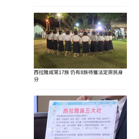
西拉雅成第17族 仍有8族待獲法定原民身
分