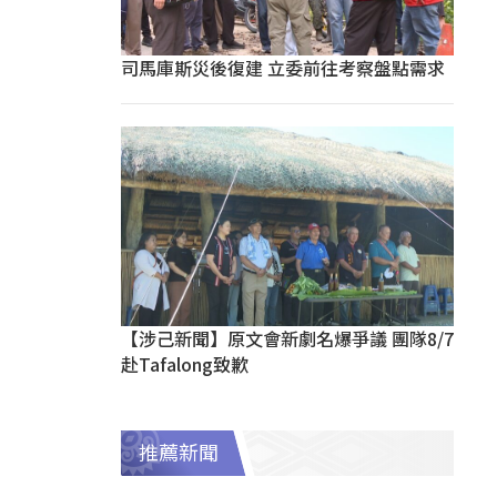
司馬庫斯災後復建 立委前往考察盤點需求
【涉己新聞】原文會新劇名爆爭議 團隊8/7
赴Tafalong致歉
推薦新聞