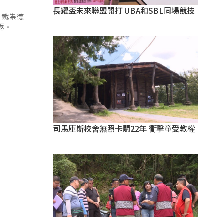
長耀盃未來聯盟開打 UBA和SBL同場競技
台鐵崇德
返。
司馬庫斯校舍無照卡關22年 衝擊童受教權