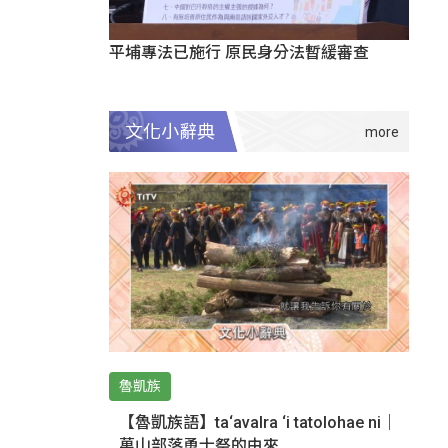
平埔專法已施行 原民身分法暫緩審查
文化小辭典
魯凱族
【魯凱族語】ta‘avalra ‘i tatolohae ni｜
萬山部落勇士祭的由來