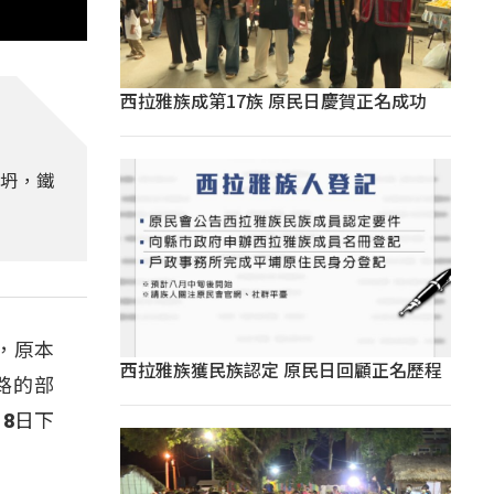
西拉雅族成第17族 原民日慶賀正名成功
崩坍，鐵
，原本
西拉雅族獲民族認定 原民日回顧正名歷程
路的部
8日下