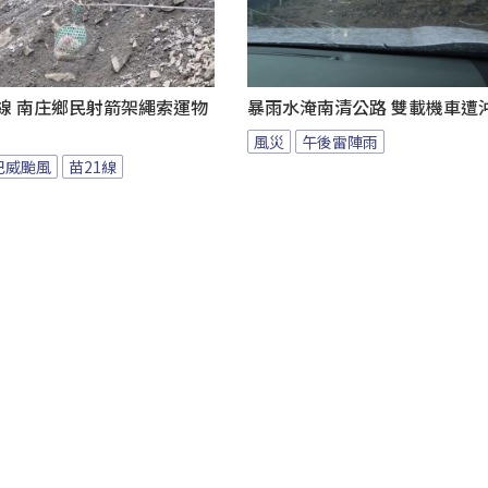
線 南庄鄉民射箭架繩索運物
暴雨水淹南清公路 雙載機車遭
風災
午後雷陣雨
巴威颱風
苗21線