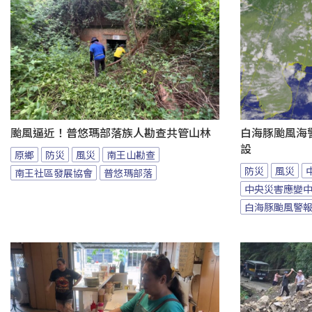
颱風逼近！普悠瑪部落族人勘查共管山林
白海豚颱風海
設
原鄉
防災
風災
南王山勘查
防災
風災
南王社區發展協會
普悠瑪部落
中央災害應變
白海豚颱風警