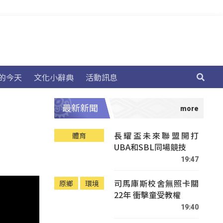
的今天
文化小辭典
活動訊息
最新新聞
長耀盃未來聯盟開打
體育
UBA和SBL同場競技
19:47
司馬庫斯校舍無照卡關
原鄉
環境
22年 衝擊童受教權
19:40