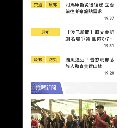
司馬庫斯災後復建 立委
交通
原鄉
前往考察盤點需求
19:37
【涉己新聞】原文會新
原鄉
劇名爆爭議 團隊8/7赴
Tafalong致歉
19:31
颱風逼近！普悠瑪部落
原鄉
防災
族人勘查共管山林
19:20
推薦新聞