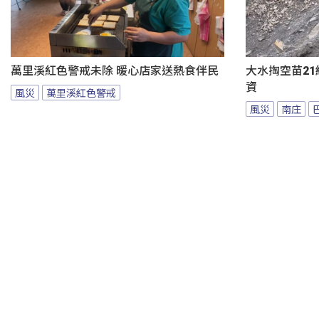
萬里溪紅色警戒未除 暖心店家送熱食伴民
大水掏空苗21
資
風災
萬里溪紅色警戒
風災
南庄