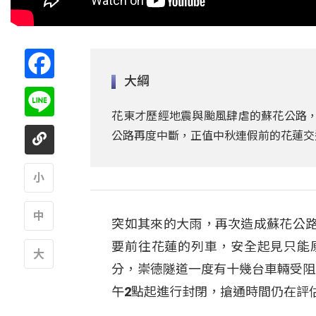
Facebook
大綱
Line
花東才歷經地震與颱風肆虐的蘇花公路，
公路再度中斷，正值中秋連假前的花蓮交
A
突如其來的大雨，再次造成蘇花公
A
要前往花蓮的列車，安全起見只能
分，崇德隧道一度有十幾台車輛受阻
A
午2點起進行封閉，搶通時間仍在評