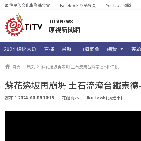
原住民族文化事業基金會
Facebook 粉絲專頁
YouTube 頻道
TITV NEWS
原視新聞網
2024 總統大選
直播
最新
山海氣象
總覽
專題
首頁
風災
蘇花邊坡再崩坍 土石流淹台鐵崇德–和仁段
蘇花邊坡再崩坍 土石流淹台鐵崇德
發布：2024-09-08 19:15
花蓮秀林
Iku Lo'oh(張治平)