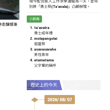
現今配合族人工作求學濃縮為一天，並特
別將「勇士祭(Ta‘avala)」凸顯辦理。
小辭典
沖走釀憾事
ta‘avalra
勇士成年禮
molapangolai
祖靈祭
asavasavahe
男性青年
atamatama
父字輩的稱呼
歷史上的今天
2026/ 08/ 07