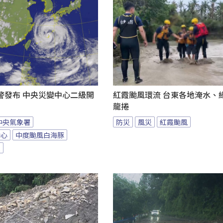
警發布 中央災變中心二級開
紅霞颱風環流 台東各地淹水、
龍捲
中央氣象署
防災
風災
紅霞颱風
中心
中度颱風白海豚
報