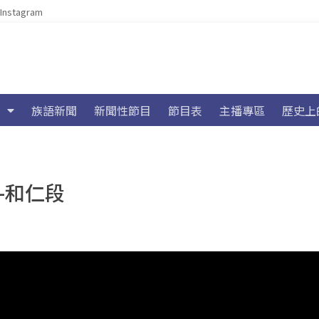
Instagram
族語新聞
新聞性節目
節目表
主播專區
歷史上
–和仁段