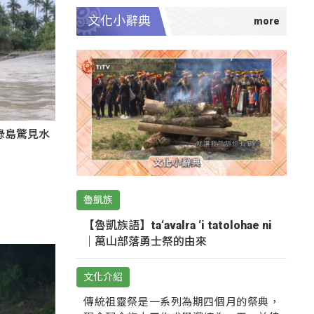
文化小辭典
綠島驚見水
魯凱族
【魯凱族語】ta‘avalra ‘i tatolohae ni
｜萬山部落勇士祭的由來
文化介紹
傳統祖靈祭是一系列為期四個月的祭典，