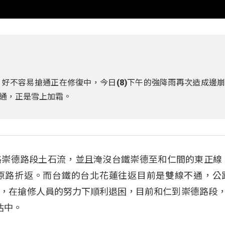
好不容易搶通正在修復中，今日(8)下午的強降雨再次造成邊
通，正是雪上加霜。
路崇德路段土石流，並且淹沒台鐵崇德至和仁間的東正線
原路折返。而台鐵的台北花蓮往返目前是雙線不通，公
，在搶修人員的努力下順利退困，目前和仁到崇德路段，
估中。