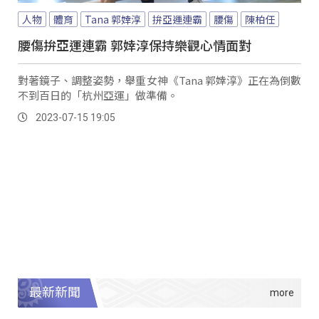
人物
體育
Tana 郭婞淳
拚亞運連霸
腰傷
陳柏任
腰傷拚亞運連霸 郭婞淳保持樂觀心情面對
對著鏡子、調整姿勢，舉重女神《Tana 郭婞淳》正在為倒數
不到百日的「杭州亞運」做準備。
2023-07-15 19:05
最新新聞