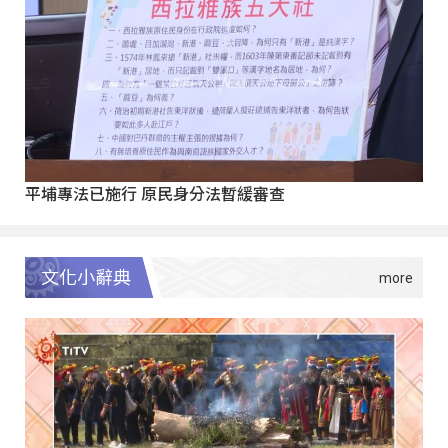
平埔專法已施行 原民身分法暫緩審查
文化小辭典