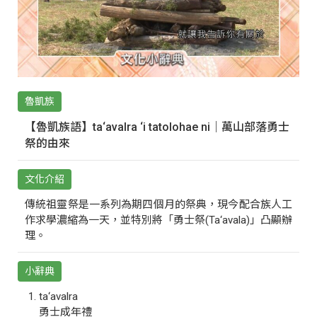
魯凱族
【魯凱族語】ta‘avalra ‘i tatolohae ni｜萬山部落勇士
祭的由來
文化介紹
傳統祖靈祭是一系列為期四個月的祭典，現今配合族人工
作求學濃縮為一天，並特別將「勇士祭(Ta‘avala)」凸顯辦
理。
小辭典
ta‘avalra
勇士成年禮