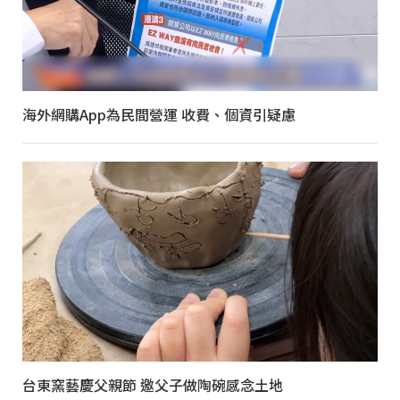
海外網購App為民間營運 收費、個資引疑慮
台東窯藝慶父親節 邀父子做陶碗感念土地