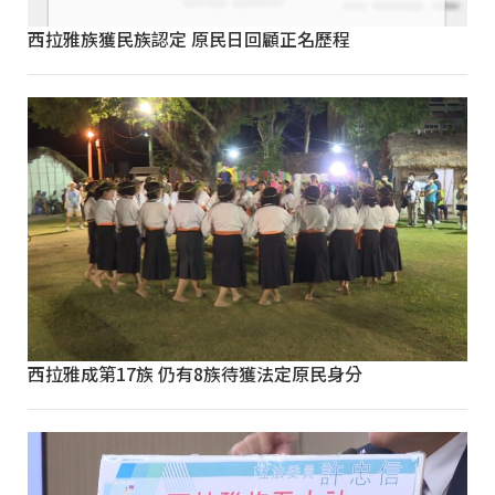
西拉雅族獲民族認定 原民日回顧正名歷程
西拉雅成第17族 仍有8族待獲法定原民身分