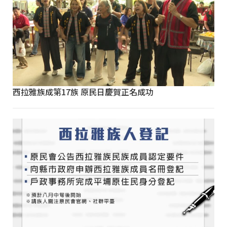
西拉雅族成第17族 原民日慶賀正名成功