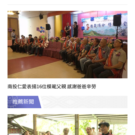
南投仁愛表揚16位模範父親 感謝爸爸辛勞
推薦新聞