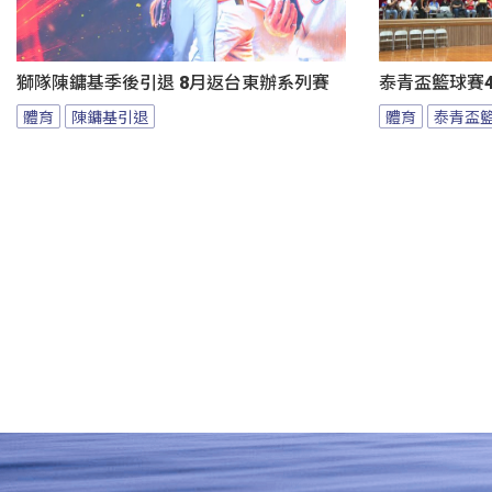
獅隊陳鏞基季後引退 8月返台東辦系列賽
泰青盃籃球賽4
體育
陳鏞基引退
體育
泰青盃