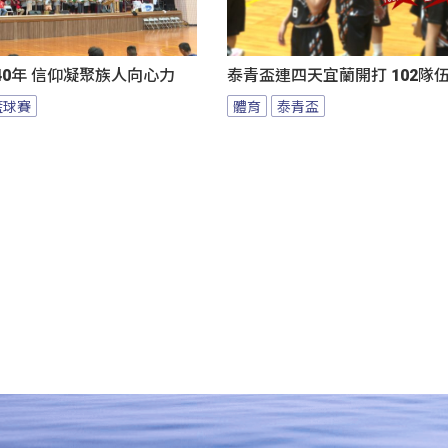
0年 信仰凝聚族人向心力
泰青盃連四天宜蘭開打 102隊
籃球賽
體育
泰青盃