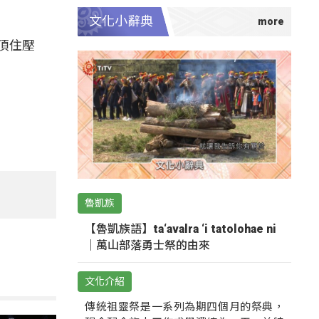
文化小辭典
頂住壓
魯凱族
【魯凱族語】ta‘avalra ‘i tatolohae ni
｜萬山部落勇士祭的由來
文化介紹
傳統祖靈祭是一系列為期四個月的祭典，