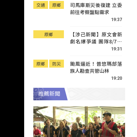
司馬庫斯災後復建 立委
交通
原鄉
前往考察盤點需求
19:37
【涉己新聞】原文會新
原鄉
劇名爆爭議 團隊8/7赴
Tafalong致歉
19:31
颱風逼近！普悠瑪部落
原鄉
防災
族人勘查共管山林
19:20
推薦新聞