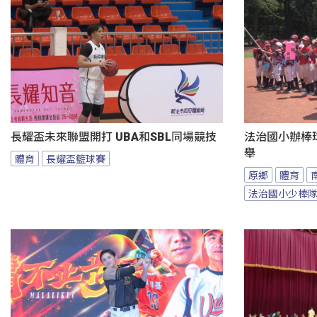
長耀盃未來聯盟開打 UBA和SBL同場競技
法治國小辦棒
舉
體育
長耀盃籃球賽
原鄉
體育
法治國小少棒