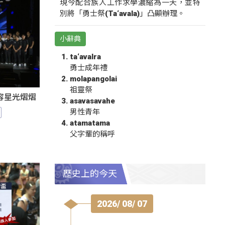
現今配合族人工作求學濃縮為一天，並特
別將「勇士祭(Ta‘avala)」凸顯辦理。
小辭典
ta‘avalra
勇士成年禮
molapangolai
祖靈祭
陣容星光熠熠
asavasavahe
男性青年
atamatama
父字輩的稱呼
歷史上的今天
2026/ 08/ 07