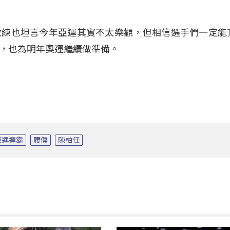
教練也坦言今年亞運其實不太樂觀，但相信選手們一定能
，也為明年奧運繼續做準備。
亞運連霸
腰傷
陳柏任