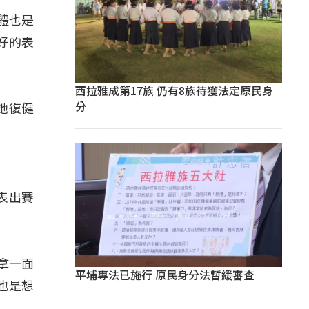
體也是
好的表
西拉雅成第17族 仍有8族待獲法定原民身
分
她復健
表出賽
拿一面
平埔專法已施行 原民身分法暫緩審查
標也是想