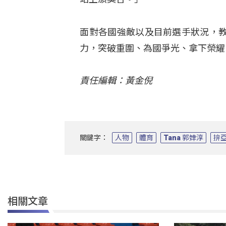
面對各國強敵以及目前選手狀況，
力，突破重圍、為國爭光、拿下榮耀
責任編輯：黃金倪
關鍵字：
人物
體育
Tana 郭婞淳
拚
相關文章