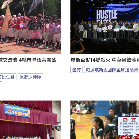
球交流賽 4縣市隊伍共襄盛
瓊斯盃8/14燃戰火 中華男籃
體育
威廉瓊斯盃國際籃球邀請賽
南投仁愛
原鄉少棒隊
隊