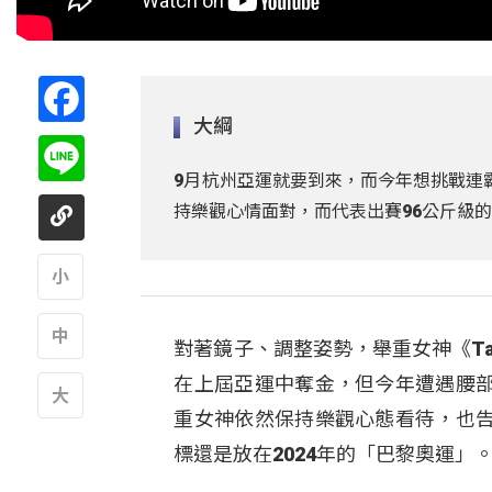
Facebook
大綱
Line
9月杭州亞運就要到來，而今年想挑戰連霸
持樂觀心情面對，而代表出賽96公斤級
A
對著鏡子、調整姿勢，舉重女神《T
A
在上屆亞運中奪金，但今年遭遇腰
重女神依然保持樂觀心態看待，也
A
標還是放在2024年的「巴黎奧運」