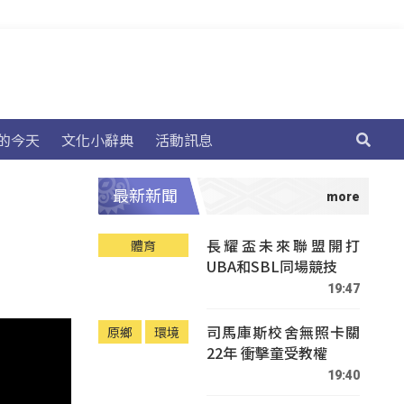
的今天
文化小辭典
活動訊息
最新新聞
長耀盃未來聯盟開打
體育
UBA和SBL同場競技
19:47
司馬庫斯校舍無照卡關
原鄉
環境
22年 衝擊童受教權
19:40