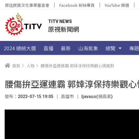
原住民族文化事業基金會
Facebook 粉絲專頁
YouTube 頻道
TITV NEWS
原視新聞網
2024 總統大選
直播
最新
山海氣象
總覽
專題
首頁
人物
腰傷拚亞運連霸 郭婞淳保持樂觀心情面對
腰傷拚亞運連霸 郭婞淳保持樂觀心
發布：2023-07-15 19:05
高雄市
ljavaus(楊高潔)