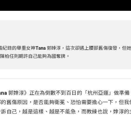
紀錄的舉重女神Tana 郭婞淳，這次卻遇上腰部舊傷復發，但
的陳柏任則期許自己能夠為國奪牌。
ana 郭婞淳》正在為倒數不到百日的「杭州亞運」做準備
部的舊傷原因，是否能夠衛冕、恐怕需要擔心一下，但我
告訴自己，越是這樣、越是不能急，而教練也說，婞淳的
。